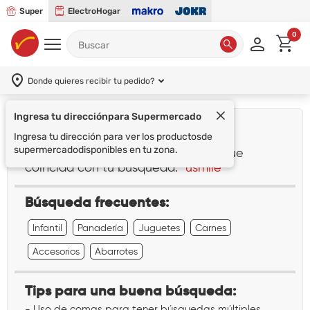
Super
ElectroHogar
0
Donde quieres recibir tu pedido?
Ingresa tu dirección
para Supermercado
¡Lo sentimos!
Ingresa tu dirección para ver los productos
de
supermercado
disponibles en tu zona.
No encontramos ningún resultado que
coincida con tu búsqueda:
"usmile"
Búsqueda frecuentes:
Infantil
Panadería
Juguetes
Carnes
Accesorios
Abarrotes
Tips para una buena búsqueda:
- Uso de comas para tener búsquedas múltiples.