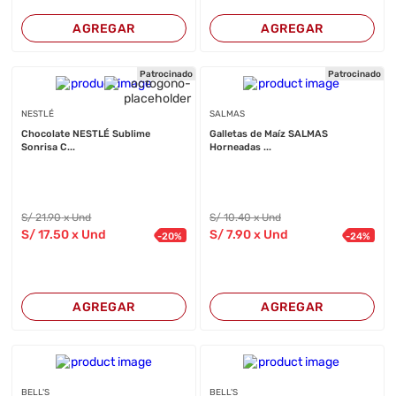
AGREGAR
AGREGAR
Patrocinado
Patrocinado
NESTLÉ
SALMAS
Chocolate NESTLÉ Sublime
Galletas de Maíz SALMAS
Sonrisa C...
Horneadas ...
S/
21
.90
x Und
S/
10
.40
x Und
S/
17
.50
x Und
S/
7
.90
x Und
-
20
%
-
24
%
AGREGAR
AGREGAR
BELL'S
BELL'S