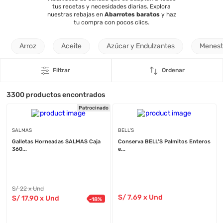
tus recetas y necesidades diarias. Explora
nuestras rebajas en
Abarrotes baratos
y haz
tu compra con pocos clics.
Arroz
Aceite
Azúcar y Endulzantes
Menest
Filtrar
Ordenar
3300
productos encontrados
Patrocinado
SALMAS
BELL'S
Galletas Horneadas SALMAS Caja
Conserva BELL'S Palmitos Enteros
360...
e...
S/
22
x Und
S/
7
.69
x Und
S/
17
.90
x Und
-
18
%