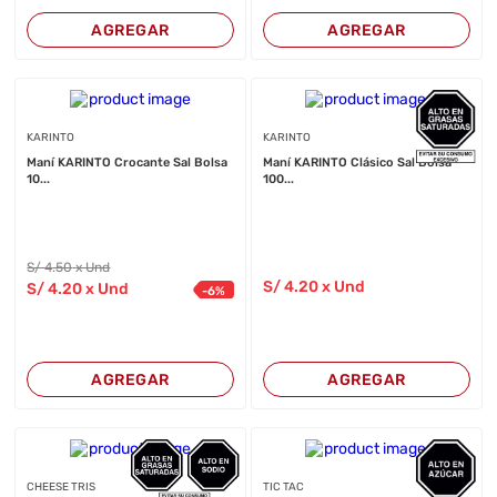
AGREGAR
AGREGAR
KARINTO
KARINTO
Maní KARINTO Crocante Sal Bolsa
Maní KARINTO Clásico Sal Bolsa
10...
100...
S/
4
.50
x Und
S/
4
.20
x Und
S/
4
.20
x Und
-
6
%
AGREGAR
AGREGAR
CHEESE TRIS
TIC TAC