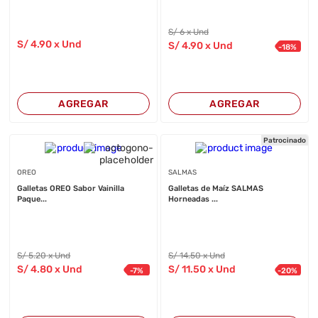
S/
6
x Und
S/
4
.90
x Und
S/
4
.90
x Und
-
18
%
AGREGAR
AGREGAR
Patrocinado
OREO
SALMAS
Galletas OREO Sabor Vainilla
Galletas de Maíz SALMAS
Paque...
Horneadas ...
S/
5
.20
x Und
S/
14
.50
x Und
S/
4
.80
x Und
S/
11
.50
x Und
-
7
%
-
20
%