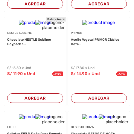
AGREGAR
AGREGAR
Patrocinado
NESTLE SUBLIME
PRIMOR
Chocolate NESTLÉ Sublime
Aceite Vegetal PRIMOR Clásico
Doypack 1...
Bote...
S/
15
.50
x Und
S/
17
.80
x Und
S/
11
.90
x Und
S/
14
.90
x Und
-
23
%
-
16
%
AGREGAR
AGREGAR
FIELD
BESOS DE MOZA
Galletas FIELD Doña Pepa Paquete
Chocolate BESOS DE MOZA