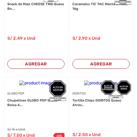
Snack de Maíz CHEESE TRIS Queso
Caramelos TIC TAC Menta Envase
Bo...
16g
S/
2
.49
x Und
S/
2
.90
x Und
AGREGAR
AGREGAR
GLOBO POP
DORITOS
Chupetines GLOBO POP Shake
Tortilla Chips DORITOS Queso
Bolsa 4...
Atrev...
S/
8
x Und
S/
2
.50
x Und
S/
7
.50
x Und
-
6
%