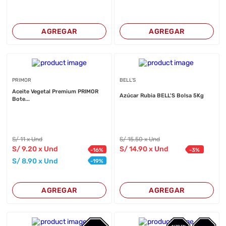
AGREGAR
AGREGAR
PRIMOR
BELL'S
Aceite Vegetal Premium PRIMOR
Azúcar Rubia BELL'S Bolsa 5Kg
Bote...
S/
11
x Und
S/
15
.50
x Und
S/
9
.20
x Und
S/
14
.90
x Und
-
16
%
-
3
%
S/
8
.90
x Und
-
19
%
AGREGAR
AGREGAR