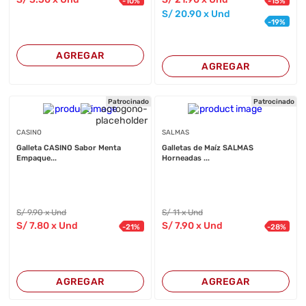
-
10
%
-
15
%
S/
20
.90
x Und
-
19
%
AGREGAR
AGREGAR
Patrocinado
Patrocinado
CASINO
SALMAS
Galleta CASINO Sabor Menta
Galletas de Maíz SALMAS
Empaque...
Horneadas ...
S/
9
.90
x Und
S/
11
x Und
S/
7
.80
x Und
S/
7
.90
x Und
-
21
%
-
28
%
AGREGAR
AGREGAR