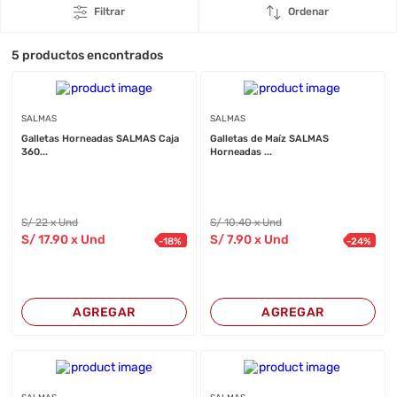
Filtrar
Ordenar
5
productos encontrados
SALMAS
SALMAS
Galletas Horneadas SALMAS Caja
Galletas de Maíz SALMAS
360...
Horneadas ...
S/
22
x Und
S/
10
.40
x Und
S/
17
.90
x Und
S/
7
.90
x Und
-
18
%
-
24
%
AGREGAR
AGREGAR