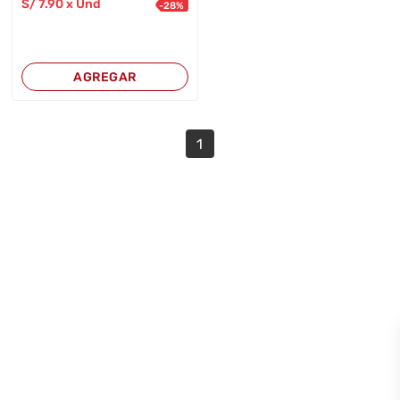
S/
7
.90
x Und
-
28
%
AGREGAR
1