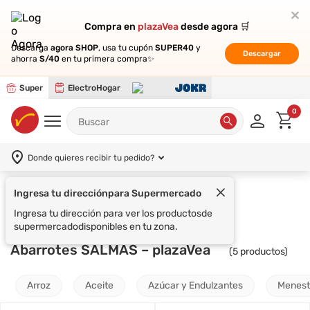
Compra en
Compra en
plazaVea
plazaVea
desde agora 🛒
desde agora 🛒
Descarga
Descarga
agora SHOP
agora SHOP
, usa tu cupón
, usa tu cupón
SUPER40
SUPER40
y
y
Descargar
Descargar
ahorra
ahorra
S/40
S/40
en tu primera compra✨
en tu primera compra✨
Super
ElectroHogar
0
Donde quieres recibir tu pedido?
Ingresa tu dirección
para Supermercado
Supermercado
Abarrotes
SALMAS
Ingresa tu dirección para ver los productos
de
supermercado
disponibles en tu zona.
Abarrotes SALMAS – plazaVea
(
5
productos)
Arroz
Aceite
Azúcar y Endulzantes
Menest