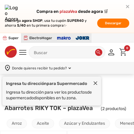
Compra en
Compra en
plazaVea
plazaVea
desde agora 🛒
desde agora 🛒
Descarga
Descarga
agora SHOP
agora SHOP
, usa tu cupón
, usa tu cupón
SUPER40
SUPER40
y
y
Descargar
Descargar
ahorra
ahorra
S/40
S/40
en tu primera compra✨
en tu primera compra✨
Super
ElectroHogar
0
Donde quieres recibir tu pedido?
Ingresa tu dirección
para Supermercado
Supermercado
Abarrotes
RIKY TOK
Ingresa tu dirección para ver los productos
de
supermercado
disponibles en tu zona.
Abarrotes RIKY TOK – plazaVea
(
2
productos)
Arroz
Aceite
Azúcar y Endulzantes
Menest