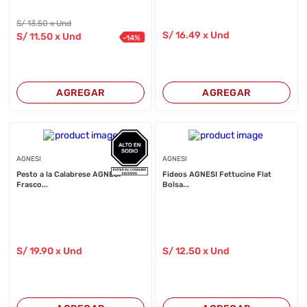
S/
13
.50
x Und
S/
16
.49
x Und
S/
11
.50
x Und
-
14
%
AGREGAR
AGREGAR
AGNESI
AGNESI
Pesto a la Calabrese AGNESI
Fideos AGNESI Fettucine Flat
Frasco...
Bolsa...
S/
19
.90
x Und
S/
12
.50
x Und