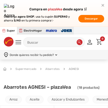
Compra en
Compra en
plazaVea
plazaVea
desde agora 🛒
desde agora 🛒
Descarga
Descarga
agora SHOP
agora SHOP
, usa tu cupón
, usa tu cupón
SUPER40
SUPER40
y
y
Descargar
Descargar
ahorra
ahorra
S/40
S/40
en tu primera compra✨
en tu primera compra✨
Super
ElectroHogar
0
Donde quieres recibir tu pedido?
Supermercado
Abarrotes
AGNESI
Abarrotes AGNESI – plazaVea
(
18
productos)
Arroz
Aceite
Azúcar y Endulzantes
Menest