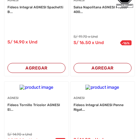
AGNESI
AGNESI
Fideos Integral AGNESI Spachetti
Salsa Napolitana AGNESI Frasco
B...
400...
S/
19
.70
x Und
S/
14
.90
x Und
S/
16
.50
x Und
-
16
%
AGREGAR
AGREGAR
AGNESI
AGNESI
Fideos Tornillo Tricolor AGNESI
Fideos Integral AGNESI Penne
El...
Rigat...
S/
14
.90
x Und