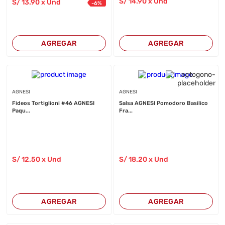
S/
14
.90
x Und
S/
13
.90
x Und
-
6
%
AGREGAR
AGREGAR
AGNESI
AGNESI
Fideos Tortiglioni #46 AGNESI
Salsa AGNESI Pomodoro Basilico
Paqu...
Fra...
S/
12
.50
x Und
S/
18
.20
x Und
AGREGAR
AGREGAR