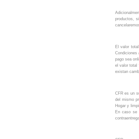
Adicionalment
productos, s
cancelaremos 
El valor tot
Condiciones 
pago sea onli
el valor tot
existan cambi
CFR es un su
del mismo pr
Hogar y limp
En caso se 
contraentreg