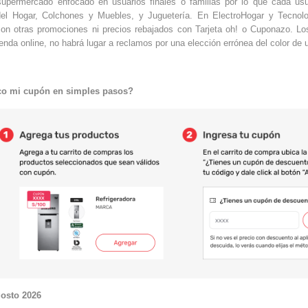
permercado enfocado en usuarios finales o familias por lo que cada usu
el Hogar, Colchones y Muebles, y Juguetería. En ElectroHogar y Tecnol
on otras promociones ni precios rebajados con Tarjeta oh! o Cuponazo. Los
ienda online, no habrá lugar a reclamos por una elección errónea del color de 
o mi cupón en simples pasos?
gosto 2026