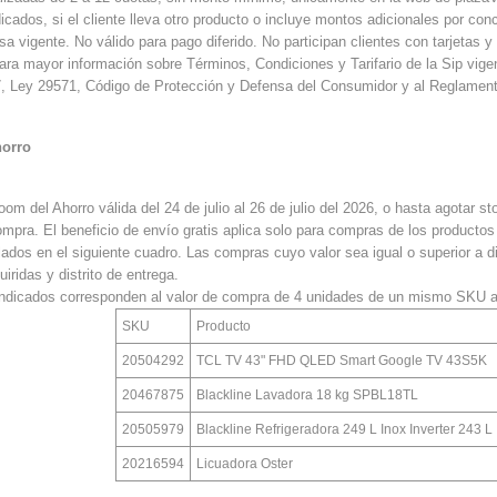
icados, si el cliente lleva otro producto o incluye montos adicionales por con
asa vigente. No válido para pago diferido. No participan clientes con tarjeta
Para mayor información sobre Términos, Condiciones y Tarifario de la Sip vig
, Ley 29571, Código de Protección y Defensa del Consumidor y al Reglamen
orro
m del Ahorro válida del 24 de julio al 26 de julio del 2026, o hasta agotar s
pra. El beneficio de envío gratis aplica solo para compras de los productos p
ados en el siguiente cuadro. Las compras cuyo valor sea igual o superior a d
iridas y distrito de entrega.
ndicados corresponden al valor de compra de 4 unidades de un mismo SKU a
SKU
Producto
20504292
TCL TV 43" FHD QLED Smart Google TV 43S5K
20467875
Blackline Lavadora 18 kg SPBL18TL
20505979
Blackline Refrigeradora 249 L Inox Inverter 243 L
20216594
Licuadora Oster