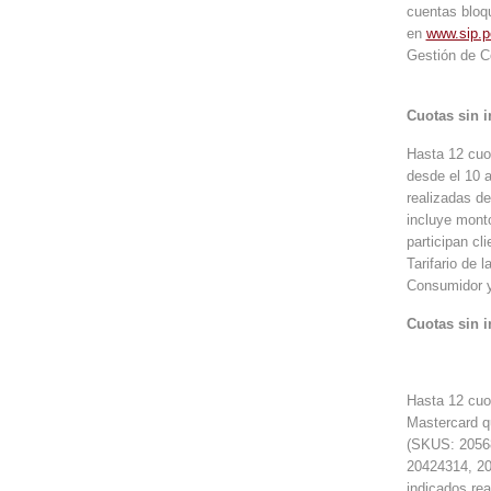
cuentas bloqu
en
www.sip.p
Gestión de C
Cuotas sin 
Hasta 12 cuot
desde el 10 a
realizadas d
incluye monto
participan cl
Tarifario de 
Consumidor y
Cuotas sin 
Hasta 12 cuo
Mastercard q
(SKUS: 20568
20424314, 20
indicados re