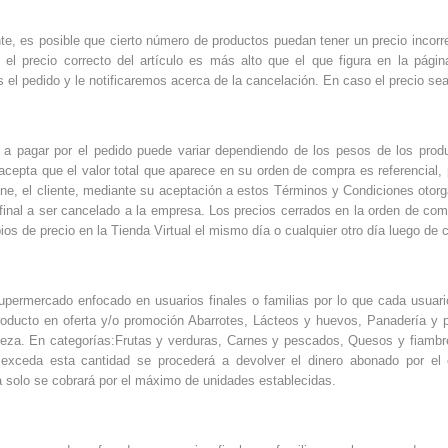
e, es posible que cierto número de productos puedan tener un precio incorrec
i el precio correcto del artículo es más alto que el que figura en la pág
el pedido y le notificaremos acerca de la cancelación. En caso el precio sea
al a pagar por el pedido puede variar dependiendo de los pesos de los prod
acepta que el valor total que aparece en su orden de compra es referencial
ne, el cliente, mediante su aceptación a estos Términos y Condiciones otorga
al final a ser cancelado a la empresa. Los precios cerrados en la orden de 
os de precio en la Tienda Virtual el mismo día o cualquier otro día luego de 
permercado enfocado en usuarios finales o familias por lo que cada usu
oducto en oferta y/o promoción Abarrotes, Lácteos y huevos, Panadería y p
ieza. En categorías:Frutas y verduras, Carnes y pescados, Quesos y fiambre
exceda esta cantidad se procederá a devolver el dinero abonado por el 
a solo se cobrará por el máximo de unidades establecidas.