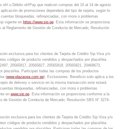
to oh! u Débito oh!Pay que realicen compras del 10 al 14 de agosto
aplicación de promociones dependerá del tipo de tarjeta, según lo
 y cuentas bloqueadas, refinanciadas, con mora o problemas
Sip vigente en
https://www.sip.pe
. Esta información se proporciona
 y al Reglamento de Gestión de Conducta de Mercado, Resolución
n exclusiva para los clientes de Tarjeta de Crédito Sip Visa y/o
ientes códigos de producto vendidos y despachados por plazaVea
2497, 20565817, 20565827, 20565818, 20565821, 20468673,
r plazaVea. Participan todas las compras de los productos
ea (
www.plazavea.com.pe
). Exclusiones: Beneficio solo aplica a los
cepto de delivery o servicio en la misma transacción este estará
s y cuentas bloqueadas, refinanciadas, con mora o problemas
ente en
www.sip.pe
. Esta información se proporciona conforme a la
to de Gestión de Conducta de Mercado, Resolución SBS N° 3274-
ón exclusiva para los clientes de Tarjeta de Crédito Sip Visa y/o
ientes códigos de producto vendidos y despachados por plazaVea
uctos vendidos por plazaVea. Participan todas las compras de los