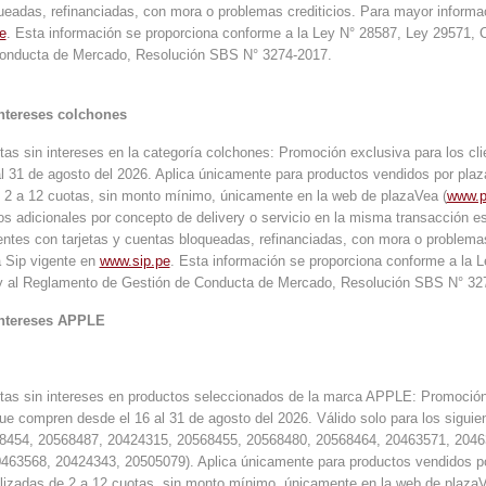
eadas, refinanciadas, con mora o problemas crediticios. Para mayor informac
e
. Esta información se proporciona conforme a la Ley N° 28587, Ley 29571,
onducta de Mercado, Resolución SBS N° 3274-2017.
intereses colchones
as sin intereses en la categoría colchones: Promoción exclusiva para los cl
l 31 de agosto del 2026. Aplica únicamente para productos vendidos por plaz
e 2 a 12 cuotas, sin monto mínimo, únicamente en la web de plazaVea (
www.p
s adicionales por concepto de delivery o servicio en la misma transacción est
ientes con tarjetas y cuentas bloqueadas, refinanciadas, con mora o problem
la Sip vigente en
www.sip.pe
. Esta información se proporciona conforme a la 
 al Reglamento de Gestión de Conducta de Mercado, Resolución SBS N° 32
intereses APPLE
tas sin intereses en productos seleccionados de la marca APPLE: Promoción e
ue compren desde el 16 al 31 de agosto del 2026. Válido solo para los sigu
454, 20568487, 20424315, 20568455, 20568480, 20568464, 20463571, 2046
463568, 20424343, 20505079). Aplica únicamente para productos vendidos po
alizadas de 2 a 12 cuotas, sin monto mínimo, únicamente en la web de plazaV