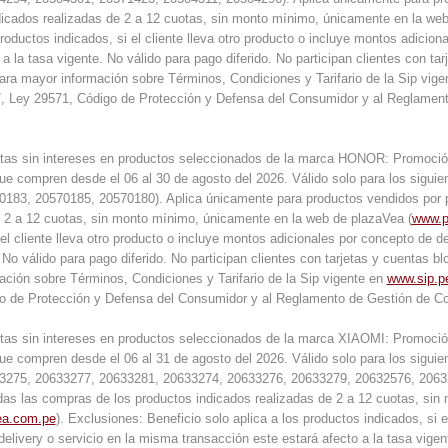
dicados realizadas de 2 a 12 cuotas, sin monto mínimo, únicamente en la web
productos indicados, si el cliente lleva otro producto o incluye montos adicio
 a la tasa vigente. No válido para pago diferido. No participan clientes con 
Para mayor información sobre Términos, Condiciones y Tarifario de la Sip vig
, Ley 29571, Código de Protección y Defensa del Consumidor y al Reglamen
tas sin intereses en productos seleccionados de la marca HONOR: Promoción e
ue compren desde el 06 al 30 de agosto del 2026. Válido solo para los sigu
183, 20570185, 20570180). Aplica únicamente para productos vendidos por p
e 2 a 12 cuotas, sin monto mínimo, únicamente en la web de plazaVea (
www.p
 el cliente lleva otro producto o incluye montos adicionales por concepto de d
 No válido para pago diferido. No participan clientes con tarjetas y cuentas 
ción sobre Términos, Condiciones y Tarifario de la Sip vigente en
www.sip.p
o de Protección y Defensa del Consumidor y al Reglamento de Gestión de 
tas sin intereses en productos seleccionados de la marca XIAOMI: Promoción e
ue compren desde el 06 al 31 de agosto del 2026. Válido solo para los sigu
275, 20633277, 20633281, 20633274, 20633276, 20633279, 20632576, 206325
odas las compras de los productos indicados realizadas de 2 a 12 cuotas, si
ea.com.pe
). Exclusiones: Beneficio solo aplica a los productos indicados, si e
elivery o servicio en la misma transacción este estará afecto a la tasa vigent