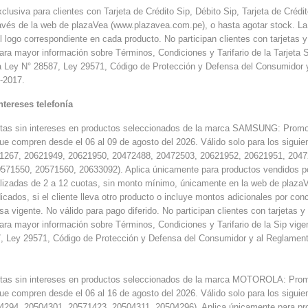
lusiva para clientes con Tarjeta de Crédito Sip, Débito Sip, Tarjeta de Crédi
avés de la web de plazaVea (www.plazavea.com.pe), o hasta agotar stock. La 
l logo correspondiente en cada producto. No participan clientes con tarjetas
Para mayor información sobre Términos, Condiciones y Tarifario de la Tarjeta 
a Ley N° 28587, Ley 29571, Código de Protección y Defensa del Consumidor
-2017.
ntereses telefonía
tas sin intereses en productos seleccionados de la marca SAMSUNG: Promoció
ue compren desde el 06 al 09 de agosto del 2026. Válido solo para los sigu
267, 20621949, 20621950, 20472488, 20472503, 20621952, 20621951, 2047
571550, 20571560, 20633092). Aplica únicamente para productos vendidos po
alizadas de 2 a 12 cuotas, sin monto mínimo, únicamente en la web de plazaV
icados, si el cliente lleva otro producto o incluye montos adicionales por con
asa vigente. No válido para pago diferido. No participan clientes con tarjeta
Para mayor información sobre Términos, Condiciones y Tarifario de la Sip vig
, Ley 29571, Código de Protección y Defensa del Consumidor y al Reglamen
tas sin intereses en productos seleccionados de la marca MOTOROLA: Promoci
ue compren desde el 06 al 16 de agosto del 2026. Válido solo para los sigu
294, 20504301, 20571423, 20504311, 20504296). Aplica únicamente para prod