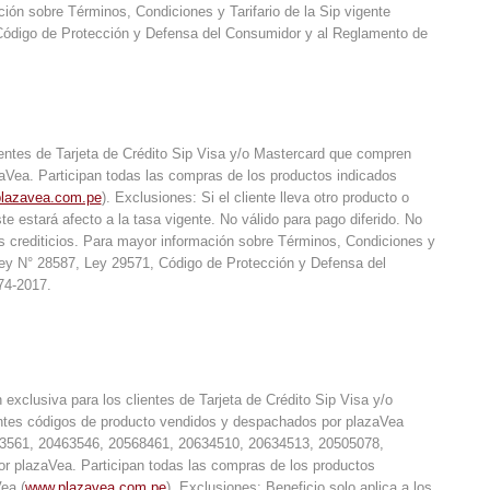
ión sobre Términos, Condiciones y Tarifario de la Sip vigente
 Código de Protección y Defensa del Consumidor y al Reglamento de
ientes de Tarjeta de Crédito Sip Visa y/o Mastercard que compren
aVea. Participan todas las compras de los productos indicados
lazavea.com.pe
). Exclusiones: Si el cliente lleva otro producto o
e estará afecto a la tasa vigente. No válido para pago diferido. No
as crediticios. Para mayor información sobre Términos, Condiciones y
Ley N° 28587, Ley 29571, Código de Protección y Defensa del
74-2017.
xclusiva para los clientes de Tarjeta de Crédito Sip Visa y/o
ientes códigos de producto vendidos y despachados por plazaVea
3561, 20463546, 20568461, 20634510, 20634513, 20505078,
r plazaVea. Participan todas las compras de los productos
ea (
www.plazavea.com.pe
). Exclusiones: Beneficio solo aplica a los