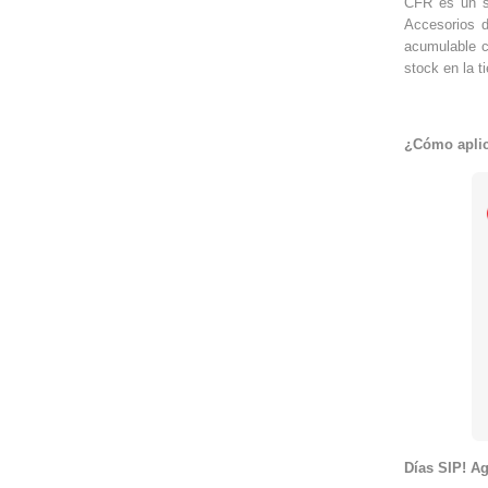
CFR es un su
Accesorios d
acumulable c
stock en la t
¿Cómo aplic
Días SIP! A