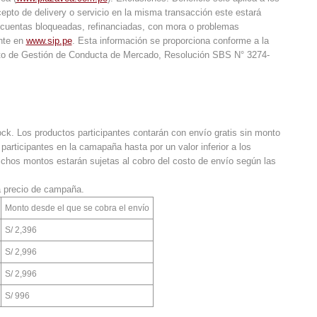
cepto de delivery o servicio en la misma transacción este estará
s y cuentas bloqueadas, refinanciadas, con mora o problemas
ente en
www.sip.pe
. Esta información se proporciona conforme a la
to de Gestión de Conducta de Mercado, Resolución SBS N° 3274-
tock. Los productos participantes contarán con envío gratis sin monto
articipantes en la camapaña hasta por un valor inferior a los
ichos montos estarán sujetas al cobro del costo de envío según las
 precio de campaña.
Monto desde el que se cobra el envío
S/ 2,396
S/ 2,996
S/ 2,996
S/ 996