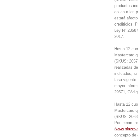
productos in
aplica a los 
estará afecto
crediticios. 
Ley N° 28587
2017.
Hasta 12 cuo
Mastercard q
(SKUS: 20570
realizadas d
indicados, si
tasa vigente.
mayor informa
29571, Códig
Hasta 12 cuo
Mastercard q
(SKUS: 20633
Participan t
(
www.plazav
concepto de d