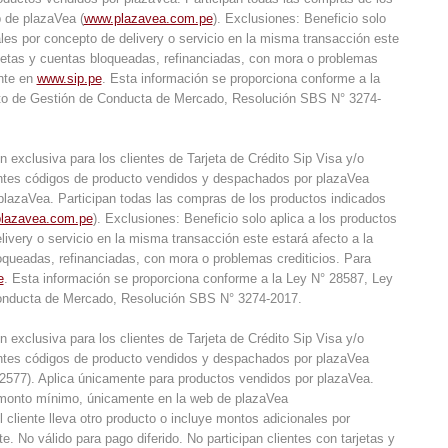
 de plazaVea (
www.plazavea.com.pe
). Exclusiones: Beneficio solo
nales por concepto de delivery o servicio en la misma transacción este
tarjetas y cuentas bloqueadas, refinanciadas, con mora o problemas
ente en
www.sip.pe
. Esta información se proporciona conforme a la
to de Gestión de Conducta de Mercado, Resolución SBS N° 3274-
xclusiva para los clientes de Tarjeta de Crédito Sip Visa y/o
ientes códigos de producto vendidos y despachados por plazaVea
lazaVea. Participan todas las compras de los productos indicados
lazavea.com.pe
). Exclusiones: Beneficio solo aplica a los productos
elivery o servicio en la misma transacción este estará afecto a la
bloqueadas, refinanciadas, con mora o problemas crediticios. Para
e
. Esta información se proporciona conforme a la Ley N° 28587, Ley
Conducta de Mercado, Resolución SBS N° 3274-2017.
xclusiva para los clientes de Tarjeta de Crédito Sip Visa y/o
ientes códigos de producto vendidos y despachados por plazaVea
77). Aplica únicamente para productos vendidos por plazaVea.
n monto mínimo, únicamente en la web de plazaVea
l cliente lleva otro producto o incluye montos adicionales por
e. No válido para pago diferido. No participan clientes con tarjetas y