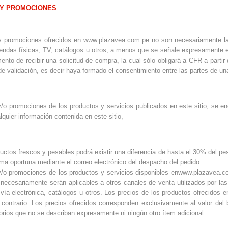
 Y PROMOCIONES
y promociones ofrecidos en www.plazavea.com.pe no son necesariamente la
iendas físicas, TV, catálogos u otros, a menos que se señale expresamente en
nto de recibir una solicitud de compra, la cual sólo obligará a CFR a parti
e validación, es decir haya formado el consentimiento entre las partes de u
y/o promociones de los productos y servicios publicados en este sitio, se 
lquier información contenida en este sitio,
uctos frescos y pesables podrá existir una diferencia de hasta el 30% del pes
rma oportuna mediante el correo electrónico del despacho del pedido.
y/o promociones de los productos y servicios disponibles enwww.plazavea.co
necesariamente serán aplicables a otros canales de venta utilizados por las 
 vía electrónica, catálogos u otros. Los precios de los productos ofrecidos
o contrario. Los precios ofrecidos corresponden exclusivamente al valor del 
rios que no se describan expresamente ni ningún otro ítem adicional.