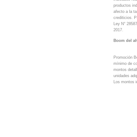
productos ind
afecto a la t
crediticios. 
Ley N° 28587
2017.
Boom del ah
Promoción Boo
mínimo de com
montos detall
unidades adqu
Los montos i