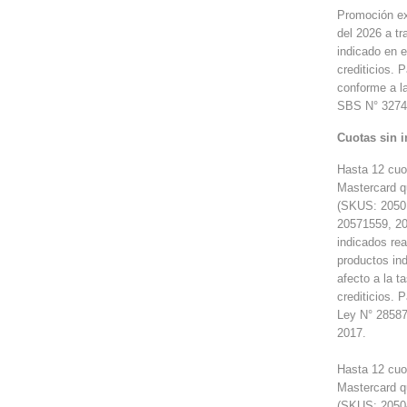
Promoción exc
del 2026 a tr
indicado en e
crediticios. 
conforme a l
SBS N° 3274
Cuotas sin i
Hasta 12 cuo
Mastercard q
(SKUS: 20501
20571559, 20
indicados re
productos ind
afecto a la t
crediticios. 
Ley N° 28587
2017.
Hasta 12 cuo
Mastercard q
(SKUS: 20504