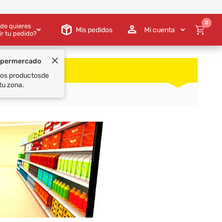
0
de quieres
Mis pedidos
Mi cuenta
ir tu pedido?