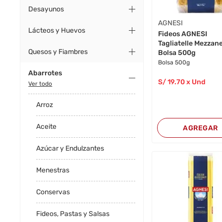
Desayunos
AGNESI
Lácteos y Huevos
Fideos AGNESI
Tagliatelle Mezzan
Quesos y Fiambres
Bolsa 500g
Bolsa 500g
Abarrotes
S/
19
.70
x Und
Ver todo
Arroz
Aceite
AGREGAR
Azúcar y Endulzantes
Menestras
Conservas
Fideos, Pastas y Salsas