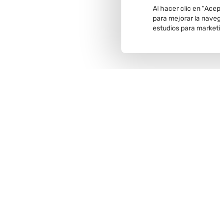
Al hacer clic en “Ace
para mejorar la navega
estudios para market
Recojo en
tienda
Comunícate con nosotros