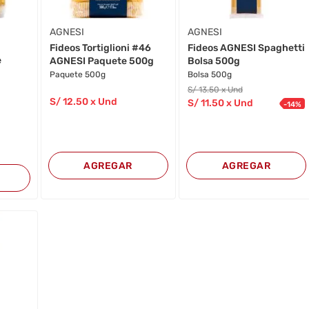
AGNESI
AGNESI
Fideos Tortiglioni #46
Fideos AGNESI Spaghetti
e
AGNESI Paquete 500g
Bolsa 500g
Paquete 500g
Bolsa 500g
S/
13
.50
x Und
S/
12
.50
x Und
S/
11
.50
x Und
-
14
%
AGREGAR
AGREGAR