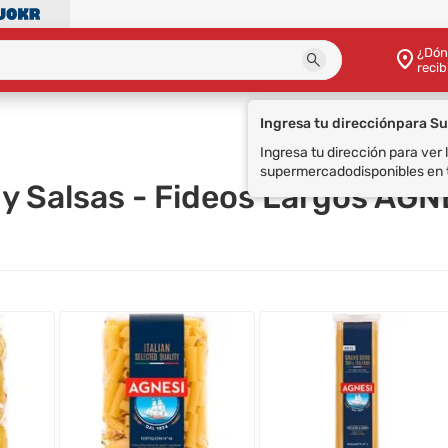
¿Dón
recib
s
 y Salsas - Fideos Largos AGN