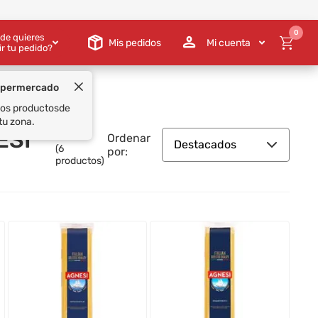
0
de quieres
Mis pedidos
Mi cuenta
ir tu pedido?
ESI
Ordenar
Destacados
(
6
por:
productos)