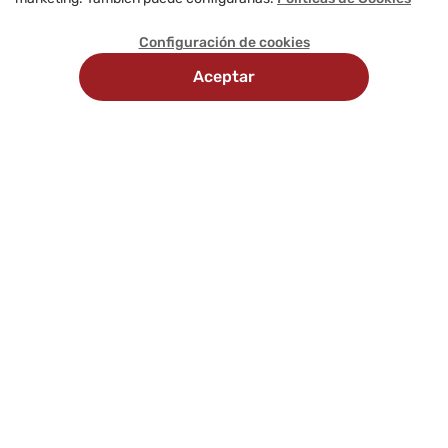
Configuración de cookies
Aceptar
Recojo
Delivery
Métodos
en
programado
de
tienda
pago
Comunícate con nosotros
Síguenos en: