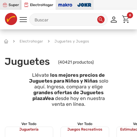
Super
ElectroHogar
0
Electrohogar
Juguetes y Juegos
Juguetes
(
40421
productos)
Llévate
los mejores precios de
Juguetes para Niños y Niñas
solo
aquí. Ingresa, compara y elige
grandes ofertas de Juguetes
plazaVea
desde hoy en nuestra
venta en línea.
Ver Todo
Ver Todo
Ve
Juguetería
Juegos Recreativos
Estimula