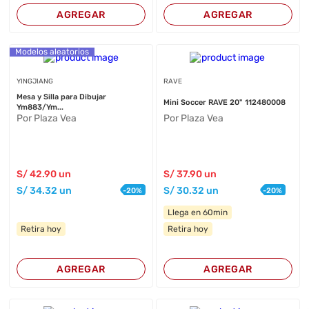
AGREGAR
AGREGAR
Modelos aleatorios
YINGJIANG
RAVE
Mesa y Silla para Dibujar
Mini Soccer RAVE 20" 112480008
Ym883/Ym...
Por Plaza Vea
Por Plaza Vea
S/
42
.90
un
S/
37
.90
un
S/
34
.32
un
S/
30
.32
un
-
20
%
-
20
%
Llega en 60min
Retira hoy
Retira hoy
AGREGAR
AGREGAR