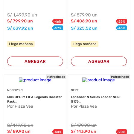
S/
1,499
.90
un
S/
579
.90
un
S/
799
.90
un
S/
406
.90
un
-
46
%
-
29
%
S/
639
.92
un
S/
325
.52
un
-
57
%
-
43
%
Llega mañana
Llega mañana
AGREGAR
AGREGAR
Patrocinado
Patrocinado
MONOPOLY
NERF
MONOPOLY FIFA Legends Booster
Lanzador N Series Loader NERF
Pack...
G176...
Por Plaza Vea
Por Plaza Vea
S/
149
.90
un
S/
179
.90
un
S/
89
.90
un
S/
143
.90
un
-
40
%
-
20
%