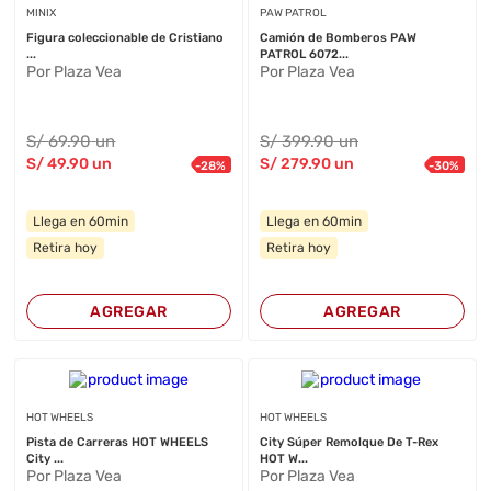
MINIX
PAW PATROL
Figura coleccionable de Cristiano
Camión de Bomberos PAW
...
PATROL 6072...
Por Plaza Vea
Por Plaza Vea
S/
69
.90
un
S/
399
.90
un
S/
49
.90
un
S/
279
.90
un
-
28
%
-
30
%
Llega en 60min
Llega en 60min
Retira hoy
Retira hoy
AGREGAR
AGREGAR
HOT WHEELS
HOT WHEELS
Pista de Carreras HOT WHEELS
City Súper Remolque De T-Rex
City ...
HOT W...
Por Plaza Vea
Por Plaza Vea