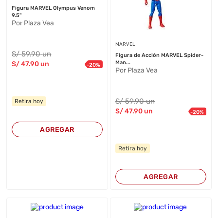
Figura MARVEL Olympus Venom
9.5"
Por Plaza Vea
MARVEL
S/
59
.90
un
Figura de Acción MARVEL Spider-
Man...
S/
47
.90
un
-
20
%
Por Plaza Vea
S/
59
.90
un
Retira hoy
S/
47
.90
un
-
20
%
AGREGAR
Retira hoy
AGREGAR