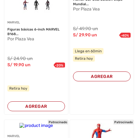
Mundial...
Por Plaza Vea
MARVEL
S/
49
.90
un
Figuras básicas 6-inch MARVEL
B168...
S/
29
.90
un
-
40
%
Por Plaza Vea
Llega en 60min
S/
24
.90
un
Retira hoy
S/
19
.90
un
-
20
%
AGREGAR
Retira hoy
AGREGAR
Patrocinado
Patrocinado
MARVEL