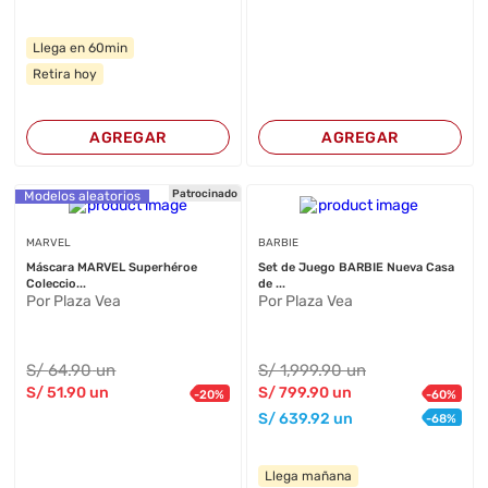
Llega en 60min
Retira hoy
AGREGAR
AGREGAR
Patrocinado
Modelos aleatorios
MARVEL
BARBIE
Máscara MARVEL Superhéroe
Set de Juego BARBIE Nueva Casa
Coleccio...
de ...
Por Plaza Vea
Por Plaza Vea
S/
64
.90
un
S/
1,999
.90
un
S/
51
.90
un
S/
799
.90
un
-
20
%
-
60
%
S/
639
.92
un
-
68
%
Llega mañana