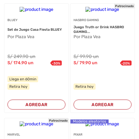
Patrocinado
BLUEY
HASBRO GAMING
Juego Truth or Drink HASBRO
Set de Juego Casa Fiesta BLUEY
GAMING...
Por Plaza Vea
Por Plaza Vea
S/
249
.90
un
S/
99
.90
un
S/
174
.90
un
S/
79
.90
un
-
30
%
-
20
%
Llega en 60min
Retira hoy
Retira hoy
AGREGAR
AGREGAR
Patrocinado
Modelos aleatorios
MARVEL
PIXAR