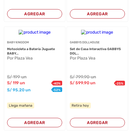
AGREGAR
AGREGAR
BABY KINGDOM
GABBYS DOLLHOUSE
Motocicleta a Batería Juguete
Set de Casa Interactiva GABBYS
BABY...
DOL...
Por Plaza Vea
Por Plaza Vea
S/
199
un
S/
799
.90
un
S/
119
un
S/
599
.90
un
-
40
%
-
25
%
S/
95
.20
un
-
52
%
Llega mañana
Retira hoy
AGREGAR
AGREGAR