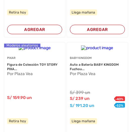
Retira hoy
Llega mañana
AGREGAR
AGREGAR
Modelos aleatorios
PIXAR
BABY KINGDOM
Figura de Colección TOY STORY
Auto a Batería BABY KINGDOM
PIXA...
Fuzhou...
Por Plaza Vea
Por Plaza Vea
S/
399
un
S/
159
.90
un
S/
239
un
-
40
%
S/
191
.20
un
-
52
%
Retira hoy
Llega mañana