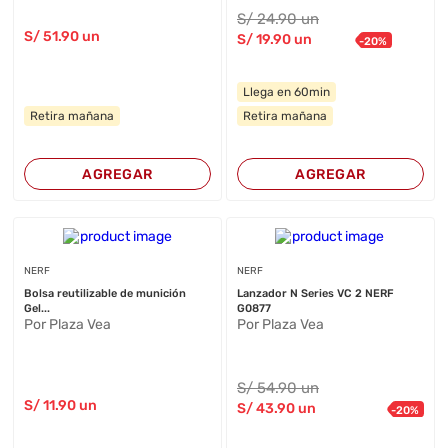
S/
24
.90
un
S/
51
.90
un
S/
19
.90
un
-
20
%
Llega en 60min
Retira mañana
Retira mañana
AGREGAR
AGREGAR
NERF
NERF
Bolsa reutilizable de munición
Lanzador N Series VC 2 NERF
Gel...
G0877
Por Plaza Vea
Por Plaza Vea
S/
54
.90
un
S/
11
.90
un
S/
43
.90
un
-
20
%