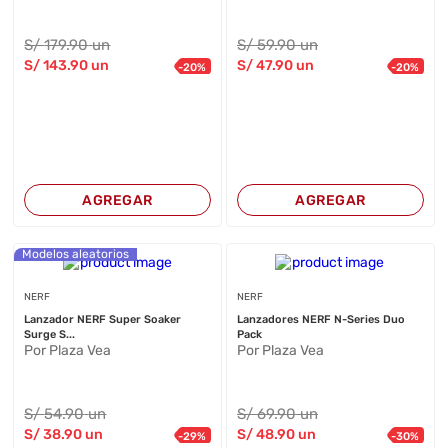
S/
179
.90
un
S/
59
.90
un
S/
143
.90
un
S/
47
.90
un
-
20
%
-
20
%
AGREGAR
AGREGAR
Modelos aleatorios
NERF
NERF
Lanzador NERF Super Soaker
Lanzadores NERF N-Series Duo
Surge S...
Pack
Por Plaza Vea
Por Plaza Vea
S/
54
.90
un
S/
69
.90
un
S/
38
.90
un
S/
48
.90
un
-
29
%
-
30
%