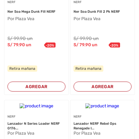
NERF
NERF
Ner Soa Mega Dunk Fill NERF
Ner Soa Dunk Fill 2 Pk NERF
Por Plaza Vea
Por Plaza Vea
S/
99
.90
un
S/
99
.90
un
S/
79
.90
un
S/
79
.90
un
-
20
%
-
20
%
Retira mañana
Retira mañana
AGREGAR
AGREGAR
NERF
NERF
Lanzador N Series Loader NERF
Lanzador NERF Rebel Ops
G176...
Renegade I...
Por Plaza Vea
Por Plaza Vea