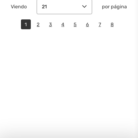
21
Viendo
por página
1
2
3
4
5
6
7
8