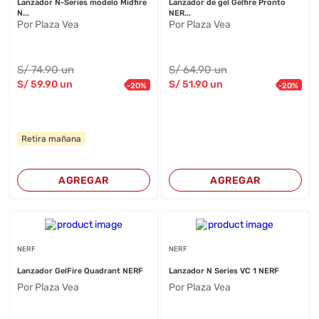
Lanzador N-Series modelo Midfire
Lanzador de gel Gelfire Pronto
N...
NER...
Por Plaza Vea
Por Plaza Vea
S/
74
.90
un
S/
64
.90
un
S/
59
.90
un
S/
51
.90
un
-
20
%
-
20
%
Retira mañana
AGREGAR
AGREGAR
NERF
NERF
Lanzador GelFire Quadrant NERF
Lanzador N Series VC 1 NERF
Por Plaza Vea
Por Plaza Vea