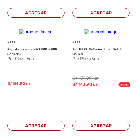
AGREGAR
AGREGAR
NERF
NERF
Pistola de agua HASBRO NERF
Set NERF N-Series Load Out 5
Soaker...
G1824
Por Plaza Vea
Por Plaza Vea
S/
179
.90
un
S/
84
.90
un
S/
143
.90
un
-
20
%
AGREGAR
AGREGAR