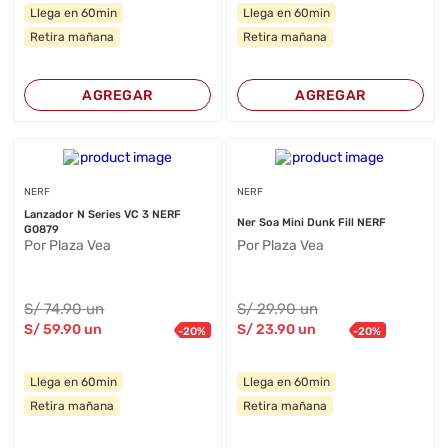
Llega en 60min
Llega en 60min
Retira mañana
Retira mañana
AGREGAR
AGREGAR
NERF
NERF
Lanzador N Series VC 3 NERF
Ner Soa Mini Dunk Fill NERF
G0879
Por Plaza Vea
Por Plaza Vea
S/
74
.90
un
S/
29
.90
un
S/
59
.90
un
S/
23
.90
un
-
20
%
-
20
%
Llega en 60min
Llega en 60min
Retira mañana
Retira mañana