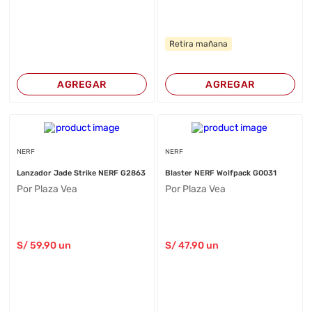
Retira mañana
AGREGAR
AGREGAR
NERF
NERF
Lanzador Jade Strike NERF G2863
Blaster NERF Wolfpack G0031
Por Plaza Vea
Por Plaza Vea
S/
59
.90
un
S/
47
.90
un