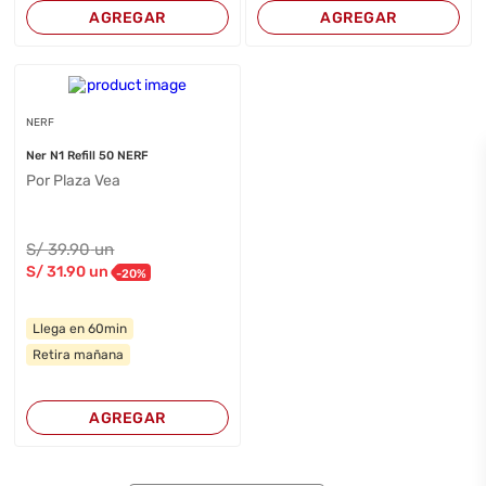
AGREGAR
AGREGAR
NERF
Ner N1 Refill 50 NERF
Por Plaza Vea
S/
39
.90
un
S/
31
.90
un
-
20
%
Llega en 60min
Retira mañana
AGREGAR