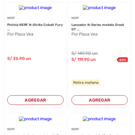
NERF
NERF
Pistola NERF N-Strike Cobalt Fury
Lanzador N-Series modelo Great
...
GT ...
Por Plaza Vea
Por Plaza Vea
S/
149
.90
un
S/
35
.90
un
S/
119
.90
un
-
20
%
Retira mañana
AGREGAR
AGREGAR
NERF
NERF