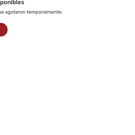
iponibles
 se agotaron temporalmente.
s