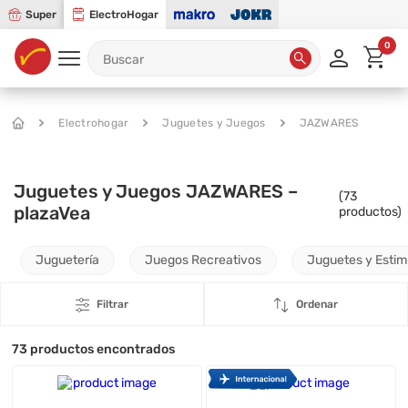
Super
ElectroHogar
0
Electrohogar
Juguetes y Juegos
JAZWARES
Juguetes y Juegos JAZWARES –
(
73
plazaVea
productos)
Juguetería
Juegos Recreativos
Juguetes y Esti
Filtrar
Ordenar
73
productos encontrados