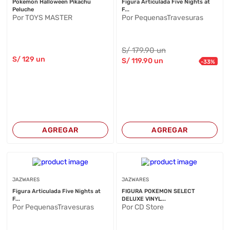
Pokemon Halloween Pikachu
Figura Articulada Five Nights at
Peluche
F...
Por TOYS MASTER
Por PequenasTravesuras
S/
179
.90
un
S/
129
un
S/
119
.90
un
-
33
%
AGREGAR
AGREGAR
JAZWARES
JAZWARES
Figura Articulada Five Nights at
FIGURA POKEMON SELECT
F...
DELUXE VINYL...
Por PequenasTravesuras
Por CD Store