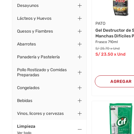
Desayunos
Lácteos y Huevos
PATO
Gel Destructor de 
Quesos y Fiambres
Manchas Difíciles P
Frasco 710ml
Abarrotes
S/
25
.70
x Und
S/
23
.50
x Und
Panadería y Pastelería
Pollo Rostizado y Comidas
Preparadas
AGREGAR
Congelados
Bebidas
Vinos, licores y cervezas
Limpieza
Ver todo