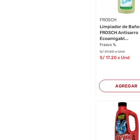
FROSCH
Limpiador de Baño
FROSCH Antisarro
Ecoamigabl...
Frasco 1L
S/
21
.50
x Und
S/
17
.20
x Und
AGREGAR