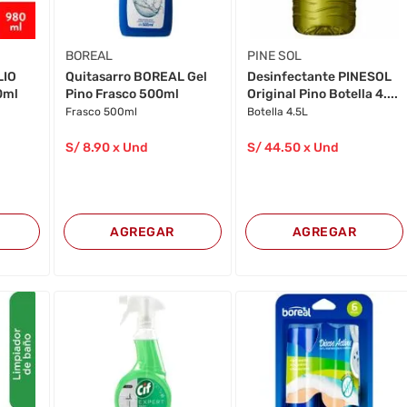
BOREAL
PINE SOL
LIO
Quitasarro BOREAL Gel
Desinfectante PINESOL
0ml
Pino Frasco 500ml
Original Pino Botella 4....
Frasco 500ml
Botella 4.5L
S/
8
.90
x Und
S/
44
.50
x Und
AGREGAR
AGREGAR