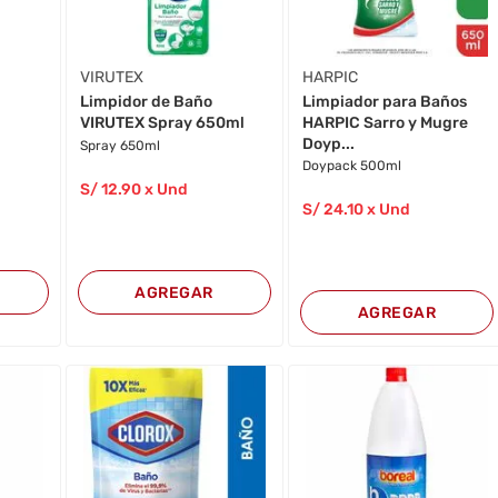
VIRUTEX
HARPIC
Limpiador para Baños
Limpidor de Baño
HARPIC Sarro y Mugre
VIRUTEX Spray 650ml
Doyp...
Spray 650ml
Doypack 500ml
S/
12
.90
x Und
S/
24
.10
x Und
AGREGAR
AGREGAR