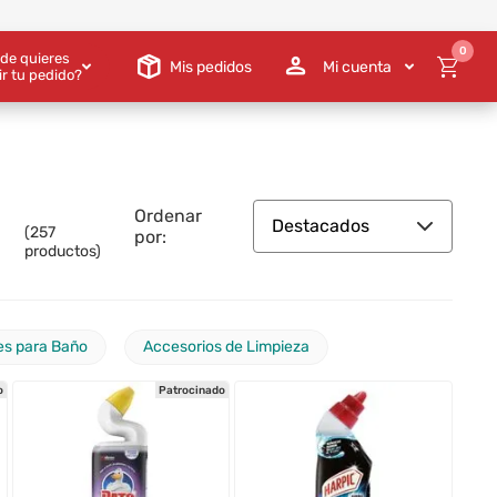
0
de quieres
Mis pedidos
Mi cuenta
ir tu pedido?
Ordenar
Destacados
(
257
por:
productos)
es para Baño
Accesorios de Limpieza
o
Patrocinado