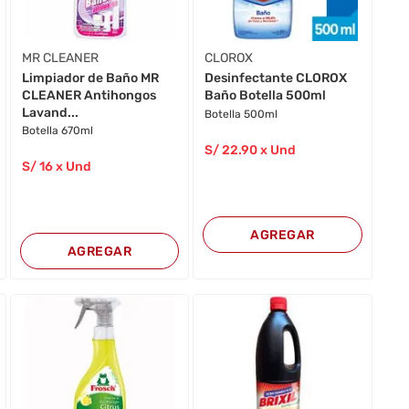
MR CLEANER
CLOROX
Limpiador de Baño MR
Desinfectante CLOROX
CLEANER Antihongos
Baño Botella 500ml
Lavand...
Botella 500ml
Botella 670ml
S/
22
.90
x Und
S/
16
x Und
AGREGAR
AGREGAR