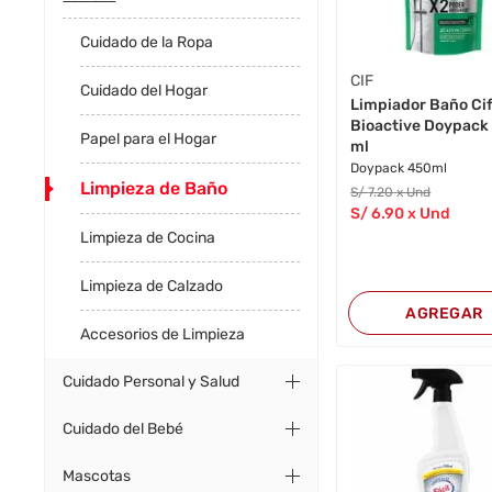
Cuidado de la Ropa
CIF
Cuidado del Hogar
Limpiador Baño Ci
Bioactive Doypack
Papel para el Hogar
ml
Doypack 450ml
Limpieza de Baño
S/
7
.20
x Und
S/
6
.90
x Und
Limpieza de Cocina
Limpieza de Calzado
AGREGAR
Accesorios de Limpieza
Cuidado Personal y Salud
Cuidado del Bebé
Mascotas