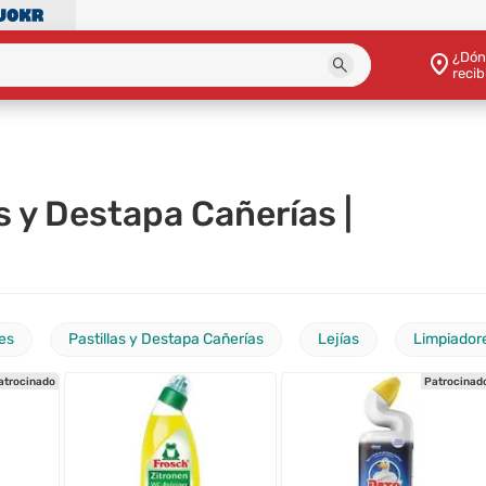
¿Dón
recib
s y Destapa Cañerías |
es
Pastillas y Destapa Cañerías
Lejías
Limpiador
atrocinado
Patrocinad