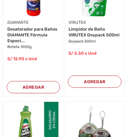
DIAMANTE
VIRUTEX
Desatorador para Baños
Limpidor de Baño
DIAMANTE Fórmula
VIRUTEX Doypack 500ml
Especi...
Doypack 500ml
Botella 1000g
S/
5
.50
x Und
S/
12
.90
x Und
AGREGAR
AGREGAR