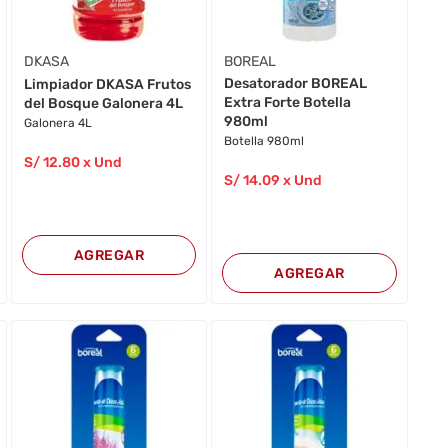
DKASA
BOREAL
Desatorador BOREAL
Limpiador DKASA Frutos
Extra Forte Botella
del Bosque Galonera 4L
980ml
Galonera 4L
Botella 980ml
S/
12
.80
x Und
S/
14
.09
x Und
AGREGAR
AGREGAR