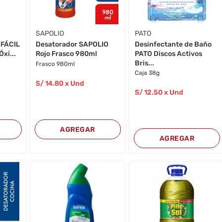
SAPOLIO
PATO
Desinfectante de Baño
 FÁCIL
Desatorador SAPOLIO
PATO Discos Activos
Óxi...
Rojo Frasco 980ml
Bris...
Frasco 980ml
Caja 38g
S/
14
.80
x Und
S/
12
.50
x Und
AGREGAR
AGREGAR