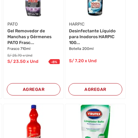
PATO
HARPIC
Gel Removedor de
Desinfectante Líquido
Manchas y Gérmenes
para Inodoros HARPIC
PATO Frasc...
100...
Frasco 710ml
Botella 200ml
S/
25
.70
x Und
S/
7
.20
x Und
S/
23
.50
x Und
-
8
%
AGREGAR
AGREGAR