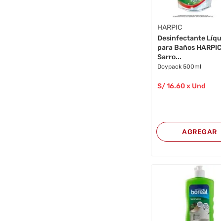
HARPIC
Desinfectante Líq
para Baños HARPI
Sarro...
Doypack 500ml
S/
16
.60
x Und
AGREGAR