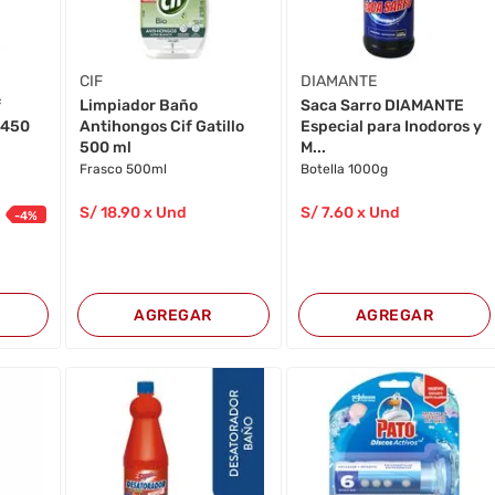
CIF
DIAMANTE
f
Limpiador Baño
Saca Sarro DIAMANTE
 450
Antihongos Cif Gatillo
Especial para Inodoros y
500 ml
M...
Frasco 500ml
Botella 1000g
S/
18
.90
x Und
S/
7
.60
x Und
-
4
%
AGREGAR
AGREGAR