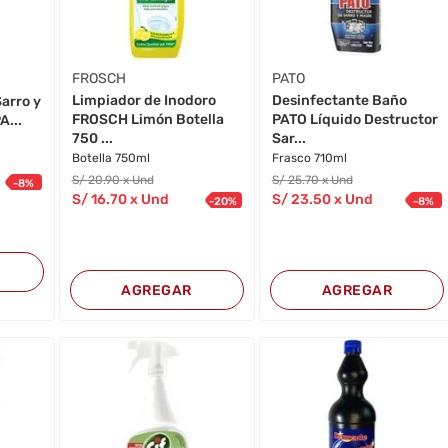
FROSCH
PATO
Limpiador de Inodoro
Desinfectante Baño
Sarro y
FROSCH Limón Botella
PATO Líquido Destructor
A...
750 ...
Sar...
Botella 750ml
Frasco 710ml
S/
20
.90
x Und
S/
25
.70
x Und
-
8
%
S/
16
.70
x Und
S/
23
.50
x Und
-
20
%
-
8
%
AGREGAR
AGREGAR