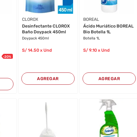
CLOROX
BOREAL
Desinfectante CLOROX
Ácido Muriático BOREAL
Baño Doypack 450ml
Bio Botella 1L
Doypack 450ml
Botella 1L
S/
14
.50
x Und
S/
9
.10
x Und
-
20
%
AGREGAR
AGREGAR