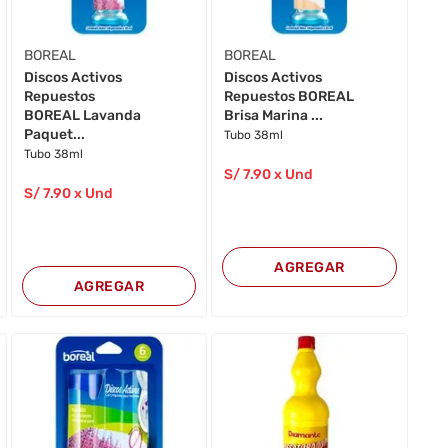
BOREAL
BOREAL
Discos Activos
Discos Activos
Repuestos
Repuestos BOREAL
BOREAL Lavanda
Brisa Marina ...
Paquet...
Tubo 38ml
Tubo 38ml
S/
7
.90
x Und
S/
7
.90
x Und
AGREGAR
AGREGAR