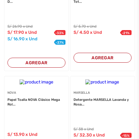
D...
Tot...
S/
26
.90
x Und
S/
5
.70
x Und
S/
17
.90
x Und
S/
4
.50
x Und
-
33
%
-
21
%
S/
16
.90
x Und
-
37
%
AGREGAR
AGREGAR
NOVA
MARSELLA
Papel Toalla NOVA Clásico Mega
Detergente MARSELLA Lavanda y
Rol...
Rosa...
S/
38
x Und
S/
13
.90
x Und
S/
32
.30
x Und
-
15
%