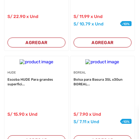
S/
22
.90
x Und
S/
11
.99
x Und
S/
10
.79
x Und
-
10
%
AGREGAR
AGREGAR
HUDE
BOREAL
Escoba HUDE Para grandes
Bolsa para Basura 35L x30un
superfici...
BOREAL...
S/
15
.90
x Und
S/
7
.90
x Und
S/
7
.11
x Und
-
10
%