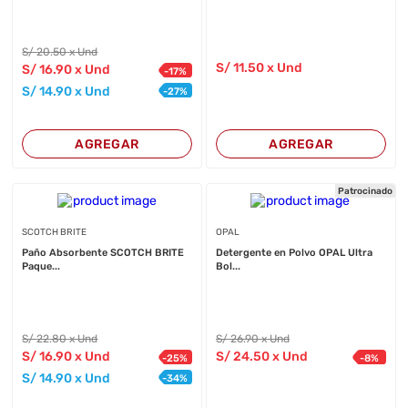
S/
20
.50
x Und
S/
11
.50
x Und
S/
16
.90
x Und
-
17
%
S/
14
.90
x Und
-
27
%
AGREGAR
AGREGAR
Patrocinado
SCOTCH BRITE
OPAL
Paño Absorbente SCOTCH BRITE
Detergente en Polvo OPAL Ultra
Paque...
Bol...
S/
22
.80
x Und
S/
26
.90
x Und
S/
16
.90
x Und
S/
24
.50
x Und
-
25
%
-
8
%
S/
14
.90
x Und
-
34
%