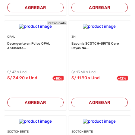
AGREGAR
AGREGAR
Patrocinado
OPAL
3M
Detergente en Polvo OPAL
Esponja SCOTCH-BRITE Cero
Antibacte...
Rayas Na...
S/
43
x Und
S/
13
.60
x Und
S/
34
.90
x Und
S/
11
.90
x Und
-
18
%
-
12
%
AGREGAR
AGREGAR
SCOTCH BRITE
SCOTCH BRITE