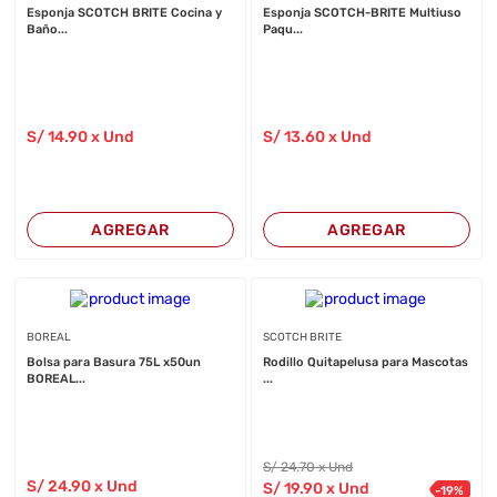
Esponja SCOTCH BRITE Cocina y
Esponja SCOTCH-BRITE Multiuso
Baño...
Paqu...
S/
14
.90
x Und
S/
13
.60
x Und
AGREGAR
AGREGAR
BOREAL
SCOTCH BRITE
Bolsa para Basura 75L x50un
Rodillo Quitapelusa para Mascotas
BOREAL...
...
S/
24
.70
x Und
S/
24
.90
x Und
S/
19
.90
x Und
-
19
%