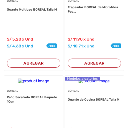
BOREAL
BOREAL
Trapeador BOREAL de Microfibra
Guante Multiuso BOREAL Talla M
Paq...
S/
5
.20
x Und
S/
11
.90
x Und
S/
4
.68
x Und
S/
10
.71
x Und
-
10
%
-
10
%
AGREGAR
AGREGAR
Modelos aleatorios
BOREAL
BOREAL
Paño Secatodo BOREAL Paquete
Guante de Cocina BOREAL Talla M
10un