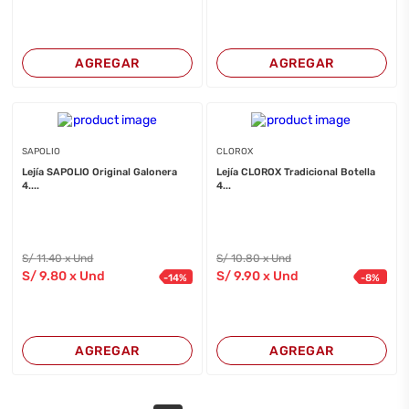
AGREGAR
AGREGAR
SAPOLIO
CLOROX
Lejía SAPOLIO Original Galonera
Lejía CLOROX Tradicional Botella
4....
4...
S/
11
.40
x Und
S/
10
.80
x Und
S/
9
.80
x Und
S/
9
.90
x Und
-
14
%
-
8
%
AGREGAR
AGREGAR