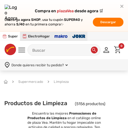
Compra en
Compra en
plazaVea
plazaVea
desde agora 🛒
desde agora 🛒
Descarga
Descarga
agora SHOP
agora SHOP
, usa tu cupón
, usa tu cupón
SUPER40
SUPER40
y
y
Descargar
Descargar
ahorra
ahorra
S/40
S/40
en tu primera compra✨
en tu primera compra✨
Super
ElectroHogar
0
Donde quieres recibir tu pedido?
Supermercado
Limpieza
Productos de Limpieza
(
5156
productos)
Encuentra las mejores
Promociones de
Productos de Limpieza
en el catálogo online
de plaza Vea. Mantén tu hogar impecable con
artículos de calidad a precios rebajados. Ten