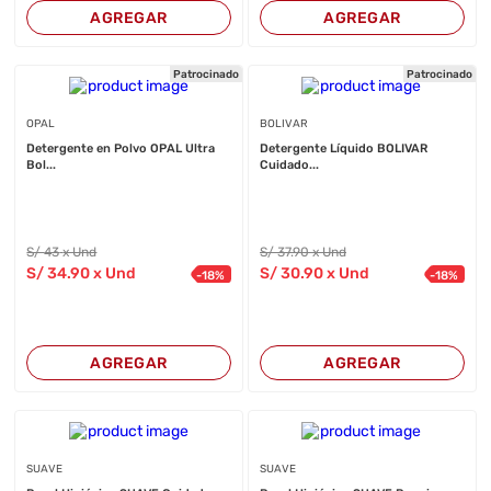
AGREGAR
AGREGAR
Patrocinado
Patrocinado
OPAL
BOLIVAR
Detergente en Polvo OPAL Ultra
Detergente Líquido BOLIVAR
Bol...
Cuidado...
S/
43
x Und
S/
37
.90
x Und
S/
34
.90
x Und
S/
30
.90
x Und
-
18
%
-
18
%
AGREGAR
AGREGAR
SUAVE
SUAVE