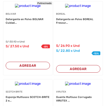
Patrocinado
BOLIVAR
BOREAL
Detergente en Polvo BOLIVAR
Detergente en Polvo BOREAL
Cuidad...
Frescur...
S/
30
.10
x Und
S/
26
.90
x Und
S/
27
.50
x Und
-
8
%
S/
22
.80
x Und
-
15
%
AGREGAR
AGREGAR
SCOTCH BRITE
VIRUTEX
Esponja Multiusos SCOTCH-BRITE
Guante Multiuso Corrugado
2 e...
VIRUTEX ...