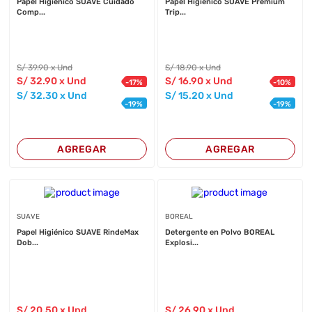
Papel Higiénico SUAVE Cuidado
Papel Higiénico SUAVE Premium
Comp...
Trip...
S/
39
.90
x Und
S/
18
.90
x Und
S/
32
.90
x Und
S/
16
.90
x Und
-
17
%
-
10
%
S/
32
.30
x Und
S/
15
.20
x Und
-
19
%
-
19
%
AGREGAR
AGREGAR
SUAVE
BOREAL
Papel Higiénico SUAVE RindeMax
Detergente en Polvo BOREAL
Dob...
Explosi...
S/
20
.50
x Und
S/
26
.90
x Und