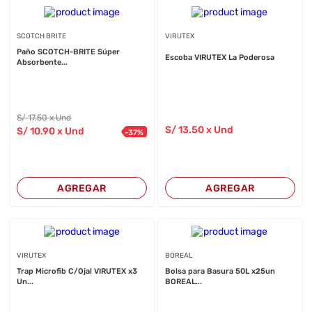
SCOTCH BRITE
VIRUTEX
Paño SCOTCH-BRITE Súper
Escoba VIRUTEX La Poderosa
Absorbente...
S/
17
.50
x Und
S/
13
.50
x Und
S/
10
.90
x Und
-
37
%
AGREGAR
AGREGAR
VIRUTEX
BOREAL
Trap Microfib C/Ojal VIRUTEX x3
Bolsa para Basura 50L x25un
Un...
BOREAL...