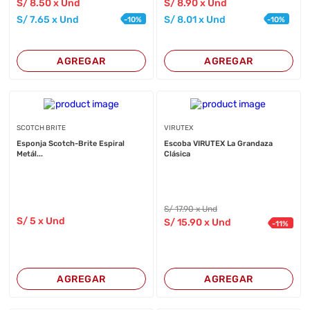
S/
8
.50
x Und
S/
8
.90
x Und
S/
7
.65
x Und
S/
8
.01
x Und
-
10
%
-
10
%
AGREGAR
AGREGAR
SCOTCH BRITE
VIRUTEX
Esponja Scotch-Brite Espiral
Escoba VIRUTEX La Grandaza
Metál...
Clásica
S/
17
.90
x Und
S/
5
x Und
S/
15
.90
x Und
-
11
%
AGREGAR
AGREGAR