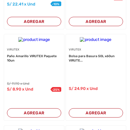
S/
22
.41
x Und
-
10
%
AGREGAR
AGREGAR
VIRUTEX
VIRUTEX
Paño Amarillo VIRUTEX Paquete
Bolsa para Basura 50L x60un
10un
VIRUTE...
S/
11
.90
x Und
S/
24
.90
x Und
S/
8
.90
x Und
-
25
%
AGREGAR
AGREGAR