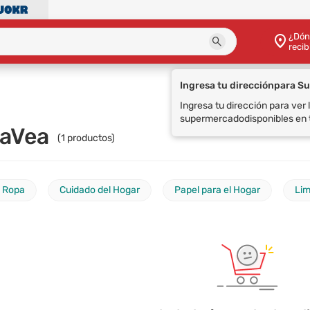
¿Dón
recib
Ingresa tu dirección
para S
Ingresa tu dirección para ver
supermercado
disponibles en 
zaVea
(
1
productos)
a Ropa
Cuidado del Hogar
Papel para el Hogar
Lim