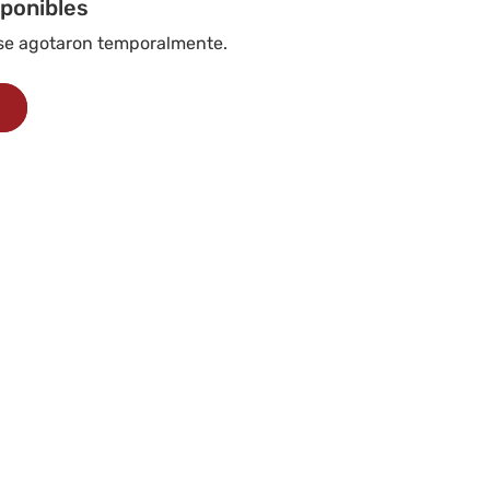
iponibles
 se agotaron temporalmente.
s