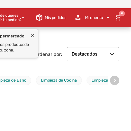
0
de quieres
Mis pedidos
Mi cuenta
ir tu pedido?
upermercado
 los productos
de
tu zona.
Destacados
Ordenar por:
›
pieza de Baño
Limpieza de Cocina
Limpieza de Calzado