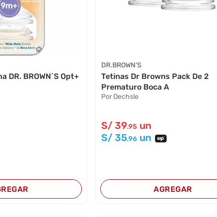
DR.BROWN'S
cona DR. BROWN´S Opt+
Tetinas Dr Browns Pack De 2
Prematuro Boca A
Por Oechsle
S/
39
un
.95
S/
35
un
.96
GREGAR
AGREGAR