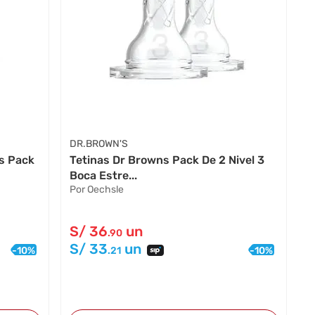
DR.BROWN'S
s Pack
Tetinas Dr Browns Pack De 2 Nivel 3
Boca Estre...
Por Oechsle
S/
36
un
.90
S/
33
un
-
10
%
-
10
%
.21