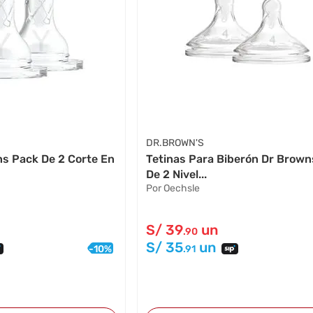
DR.BROWN'S
ns Pack De 2 Corte En
Tetinas Para Biberón Dr Brown
De 2 Nivel...
Por Oechsle
S/
39
un
.90
S/
35
un
-
10
%
.91