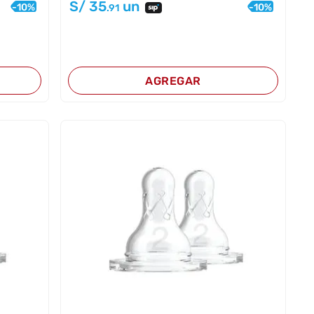
S/
35
un
-
10
%
-
10
%
.91
AGREGAR