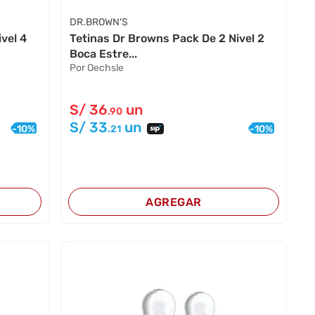
DR.BROWN'S
vel 4
Tetinas Dr Browns Pack De 2 Nivel 2
Boca Estre...
Por Oechsle
S/
36
un
.90
S/
33
un
-
10
%
-
10
%
.21
AGREGAR