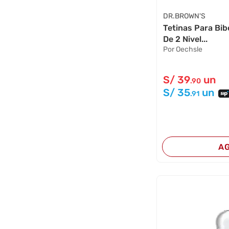
DR.BROWN'S
Tetinas Para Bi
De 2 Nivel...
Por Oechsle
S/
39
un
.90
S/
35
un
.91
A