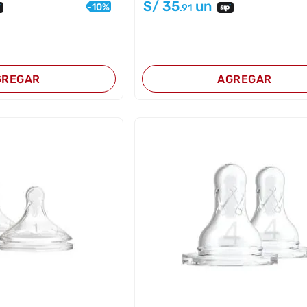
S/
35
un
-
10
%
.91
GREGAR
AGREGAR