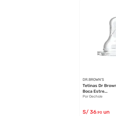
DR.BROWN'S
Tetinas Dr Brown
Boca Estre...
Por Oechsle
S/
36
un
.90