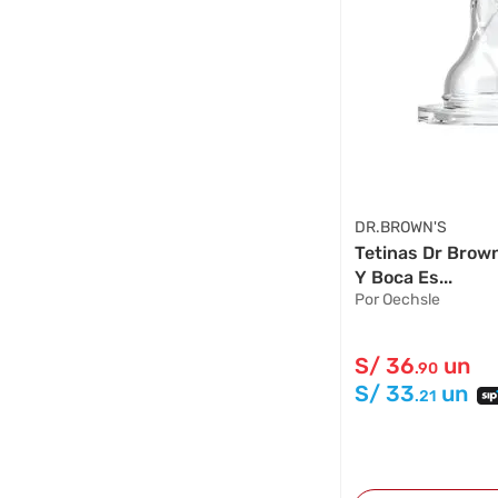
DR.BROWN'S
Tetinas Dr Brow
Y Boca Es...
Por Oechsle
S/
36
un
.90
S/
33
un
.21