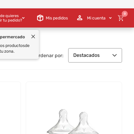
0
de quieres
Mis pedidos
Mi cuenta
ir tu pedido?
Destacados
Ordenar por: