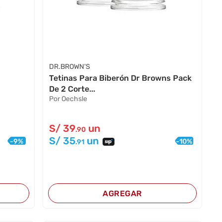
DR.BROWN'S
Tetinas Para Biberón Dr Browns Pack
De 2 Corte...
Por Oechsle
S/
39
un
.90
S/
35
un
-
9
%
-
10
%
.91
AGREGAR