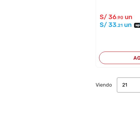
S/
36
un
.90
S/
33
un
.21
A
21
Viendo