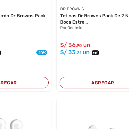
DR.BROWN'S
berón Dr Browns Pack
Tetinas Dr Browns Pack De 2 Ni
Boca Estre...
Por Oechsle
S/
36
un
.90
S/
33
un
-
10
%
.21
GREGAR
AGREGAR