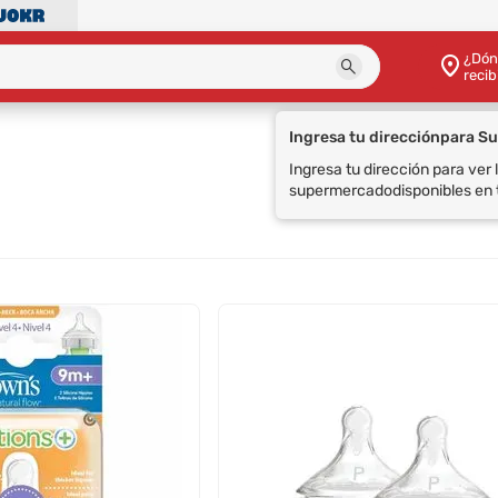
¿Dón
recib