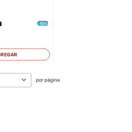
-
10
%
GREGAR
por página