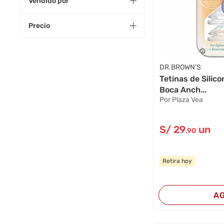
Vendido por
Precio
DR.BROWN'S
Tetinas de Sili
Boca Anch...
Por Plaza Vea
S/
29
un
.90
Retira hoy
A