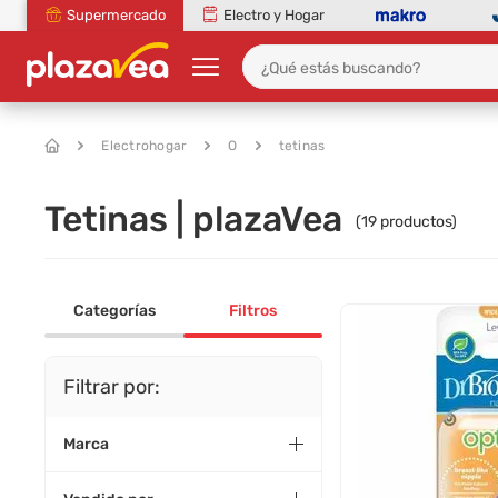
Supermercado
Electro y Hogar
Electrohogar
O
tetinas
Tetinas | plazaVea
(
19
productos)
Categorías
Filtros
Filtrar por:
Marca