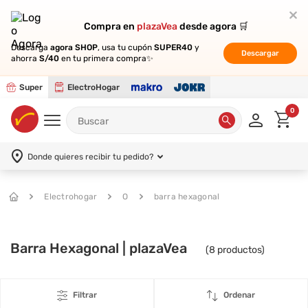
Compra en
Compra en
plazaVea
plazaVea
desde agora 🛒
desde agora 🛒
Descarga
Descarga
agora SHOP
agora SHOP
, usa tu cupón
, usa tu cupón
SUPER40
SUPER40
y
y
Descargar
Descargar
ahorra
ahorra
S/40
S/40
en tu primera compra✨
en tu primera compra✨
Super
ElectroHogar
0
Donde quieres recibir tu pedido?
Electrohogar
O
barra hexagonal
Barra Hexagonal | plazaVea
(
8
productos)
Filtrar
Ordenar