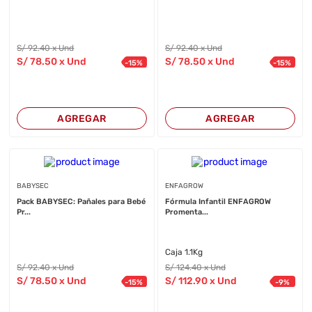
S/
92
.40
x Und
S/
92
.40
x Und
S/
78
.50
x Und
S/
78
.50
x Und
-
15
%
-
15
%
AGREGAR
AGREGAR
BABYSEC
ENFAGROW
Pack BABYSEC: Pañales para Bebé
Fórmula Infantil ENFAGROW
Pr...
Promenta...
Caja 1.1Kg
S/
92
.40
x Und
S/
124
.40
x Und
S/
78
.50
x Und
S/
112
.90
x Und
-
15
%
-
9
%