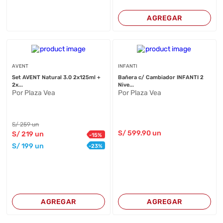
AGREGAR
AVENT
INFANTI
Set AVENT Natural 3.0 2x125ml +
Bañera c/ Cambiador INFANTI 2
2x...
Nive...
Por Plaza Vea
Por Plaza Vea
S/
259
un
S/
599
.90
un
S/
219
un
-
15
%
S/
199
un
-
23
%
AGREGAR
AGREGAR