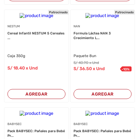
Patrocinado
Patrocinado
NESTUM
NAN
Cereal Infantil NESTUM 5 Cereales
Formula Láctea NAN 3
...
Crecimiento L...
Caja 350g
Paquete 8un
S/
40
.90
x Und
S/
18
.40
x Und
S/
36
.50
x Und
-
10
%
AGREGAR
AGREGAR
BABYSEC
BABYSEC
Pack BABYSEC: Pañales para Bebé
Pack BABYSEC: Pañales para Bebé
Pr...
Pr...