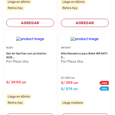
Llega en 60min
Llega en 60min
Retira hoy
Retira hoy
AGREGAR
AGREGAR
NUBY
INFANTI
Set de tijeritas con protector
Silla Mecedora para Bebé INFANTI
NUB...
3...
Por Plaza Vea
Por Plaza Vea
S/
469
un
S/
39
.90
un
S/
399
un
-
14
%
S/
379
un
-
19
%
Llega en 60min
Retira hoy
Llega mañana