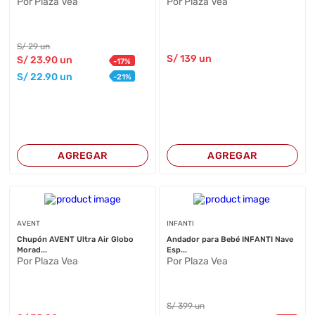
Por Plaza Vea
Por Plaza Vea
S/
29
un
S/
139
un
S/
23
.90
un
-
17
%
S/
22
.90
un
-
21
%
AGREGAR
AGREGAR
AVENT
INFANTI
Chupón AVENT Ultra Air Globo
Andador para Bebé INFANTI Nave
Morad...
Esp...
Por Plaza Vea
Por Plaza Vea
S/
399
un