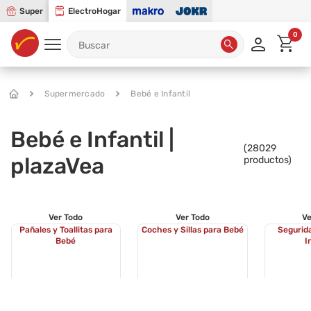
Super
ElectroHogar
0
Supermercado
Bebé e Infantil
Bebé e Infantil |
(
28029
plazaVea
productos)
Ver Todo
Ver Todo
Ve
Pañales y Toallitas para
Coches y Sillas para Bebé
Segurida
Bebé
I