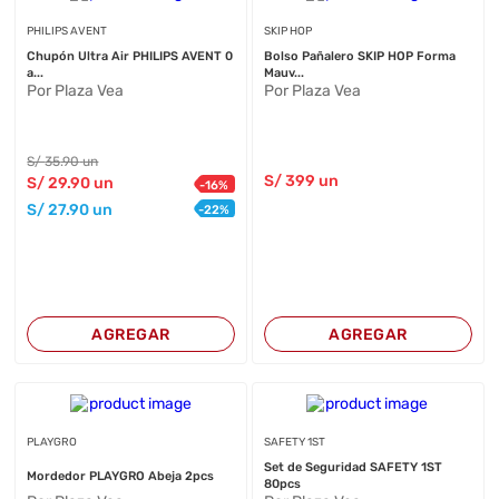
PHILIPS AVENT
SKIP HOP
Chupón Ultra Air PHILIPS AVENT 0
Bolso Pañalero SKIP HOP Forma
a...
Mauv...
Por Plaza Vea
Por Plaza Vea
S/
35
.90
un
S/
399
un
S/
29
.90
un
-
16
%
S/
27
.90
un
-
22
%
AGREGAR
AGREGAR
PLAYGRO
SAFETY 1ST
Set de Seguridad SAFETY 1ST
Mordedor PLAYGRO Abeja 2pcs
80pcs