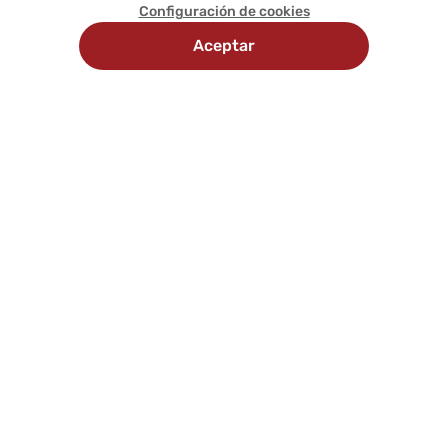
Configuración de cookies
Aceptar
Recojo en
Delivery
tienda
programado
Comunícate con nosotros
Síguenos en:
Nosotros