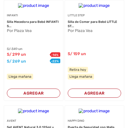
INFANTI
LITTLE STEP
Silla Mecedora para Bebé INFANTI
Silla de Comer para Bebé LITTLE
S...
ST...
Por Plaza Vea
Por Plaza Vea
S/
349
un
S/
159
un
S/
299
un
-
14
%
S/
269
un
-
22
%
Retira hoy
Llega mañana
Llega mañana
AGREGAR
AGREGAR
AVENT
HAPPY DINO
Set AVENT Natural 3.0 125ml +
Puerta de Seguridad con Malla