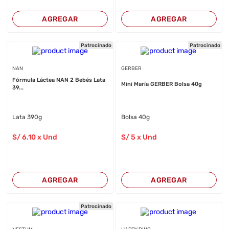
AGREGAR
AGREGAR
Patrocinado
Patrocinado
NAN
GERBER
Fórmula Láctea NAN 2 Bebés Lata
Mini María GERBER Bolsa 40g
39...
Lata 390g
Bolsa 40g
S/
6
.10
x Und
S/
5
x Und
AGREGAR
AGREGAR
Patrocinado