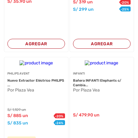
S/
35
.90
un
S/
319
un
-
20
%
S/
299
un
-
25
%
AGREGAR
AGREGAR
PHILIPS AVENT
INFANTI
Nuevo Extractor Eléctrico PHILIPS
Bañera INFANTI Elephants c/
...
Cambia...
Por Plaza Vea
Por Plaza Vea
S/
1,109
un
S/
479
.90
un
S/
885
un
-
20
%
S/
835
un
-
24
%