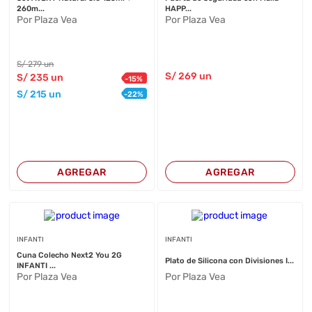
260m...
HAPP...
Por Plaza Vea
Por Plaza Vea
S/
279
un
S/
269
un
S/
235
un
-
15
%
S/
215
un
-
22
%
AGREGAR
AGREGAR
INFANTI
INFANTI
Cuna Colecho Next2 You 2G
Plato de Silicona con Divisiones I...
INFANTI ...
Por Plaza Vea
Por Plaza Vea