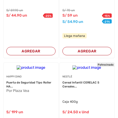
S/
59
.90
un
S/
70
un
S/
44
.90
un
S/
59
un
-
25
%
-
15
%
S/
54
.90
un
-
21
%
Llega mañana
AGREGAR
AGREGAR
Patrocinado
HAPPY DINO
NESTLÉ
Puerta de Seguridad Tipo Roller
Cereal Infantil CERELAC 5
HA...
Cereales...
Por Plaza Vea
Caja 400g
S/
199
un
S/
24
.50
x Und