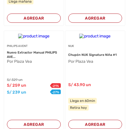
Llega mañana
AGREGAR
AGREGAR
PHILIPS AVENT
NUK
Nuevo Extractor Manual PHILIPS
Chupón NUK Signature Niña #1
AVE...
Por Plaza Vea
Por Plaza Vea
S/
329
un
S/
43
.90
un
S/
259
un
-
21
%
S/
239
un
-
27
%
Llega en 60min
Retira hoy
AGREGAR
AGREGAR