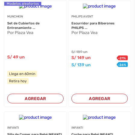
Modelos aleatorios
MUNCHKIN
PHILIPS AVENT
Set de Cubiertos de
Escurridor para Biberones
Entrenamiento ...
PHILIPS ...
Por Plaza Vea
Por Plaza Vea
S/
189
un
S/
49
un
S/
149
un
-
21
%
S/
139
un
-
26
%
Llega en 60min
Retira hoy
AGREGAR
AGREGAR
INFANTI
INFANTI
Silla de Comer para Bebé INFANTI
Coche para Bebé INFANTI