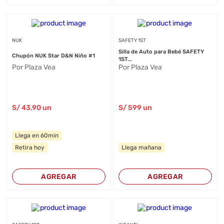
NUK
SAFETY 1ST
Silla de Auto para Bebé SAFETY
Chupón NUK Star D&N Niño #1
1ST...
Por Plaza Vea
Por Plaza Vea
S/
43
.90
un
S/
599
un
Llega en 60min
Retira hoy
Llega mañana
AGREGAR
AGREGAR