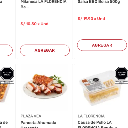
ja
Milanesa LA FLORENCIA
Salsa BBQ Bolsa 500g
Ba...
S/
19
.90
x Und
S/
10
.50
x Und
AGREGAR
AGREGAR
PLAZA VEA
LA FLORENCIA
a de
Causa de Pollo LA
Panceta Ahumada
A
FLORENCIA Bandeja