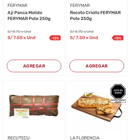
FERYMAR
FERYMAR
Ají Panca Molido
Rocoto Criollo FERYMAR
FERYMAR Pote 250g
Pote 250g
S/
8
.70
x Und
S/
8
.70
x Und
S/
7
.50
x Und
S/
7
.50
x Und
-
13
%
-
13
%
AGREGAR
AGREGAR
RECUTECU
LA FLORENCIA