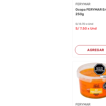
FERYMAR
Ocopa FERYMAR E
250g
S/
8
.70
x Und
S/
7
.50
x Und
AGREGAR
FERYMAR