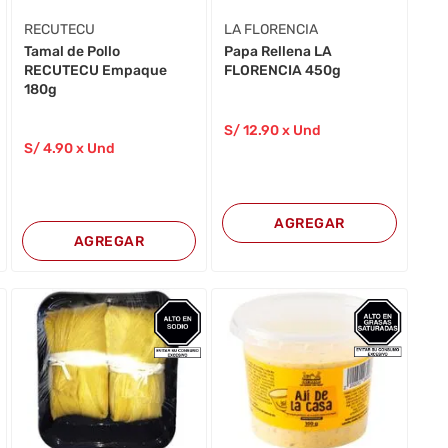
RECUTECU
LA FLORENCIA
Tamal de Pollo
Papa Rellena LA
RECUTECU Empaque
FLORENCIA 450g
180g
S/
12
.90
x Und
S/
4
.90
x Und
AGREGAR
AGREGAR