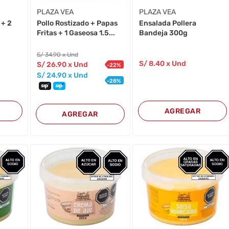
PLAZA VEA
PLAZA VEA
 + 2
Pollo Rostizado + Papas
Ensalada Pollera
Fritas + 1 Gaseosa 1.5...
Bandeja 300g
S/
34
.90
x Und
S/
8
.40
x Und
S/
26
.90
x Und
-
22
%
S/
24
.90
x Und
-
28
%
AGREGAR
AGREGAR