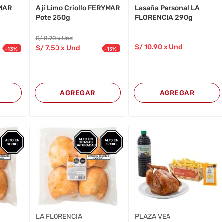
YMAR
Ají Limo Criollo FERYMAR
Lasaña Personal LA
Pote 250g
FLORENCIA 290g
S/
8
.70
x Und
S/
10
.90
x Und
S/
7
.50
x Und
-
13
%
-
13
%
AGREGAR
AGREGAR
LA FLORENCIA
PLAZA VEA