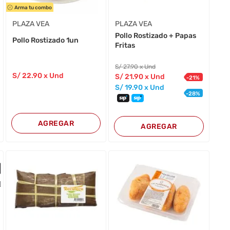
Arma tu combo
PLAZA VEA
PLAZA VEA
Pollo Rostizado + Papas
Pollo Rostizado 1un
Fritas
S/
27
.90
x Und
S/
22
.90
x Und
S/
21
.90
x Und
-
21
%
S/
19
.90
x Und
-
28
%
AGREGAR
AGREGAR