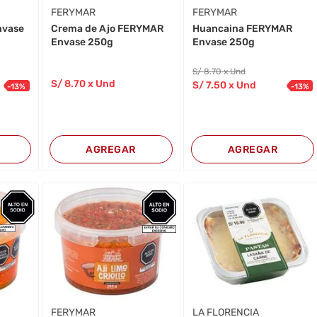
FERYMAR
FERYMAR
nvase
Crema de Ajo FERYMAR
Huancaina FERYMAR
Envase 250g
Envase 250g
S/
8
.70
x Und
S/
8
.70
x Und
S/
7
.50
x Und
-
13
%
-
13
%
AGREGAR
AGREGAR
FERYMAR
LA FLORENCIA