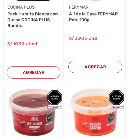
COCINA PLUS
FERYMAR
Pack Humita Blanca con
Ají de la Casa FERYMAR
Queso COCINA PLUS
Pote 100g
Bande...
S/
3
.90
x Und
S/
10
.90
x Und
AGREGAR
AGREGAR