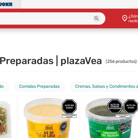
¿Dón
recib
 Preparadas | plazaVea
(
256
productos)
do
Comidas Preparadas
Cremas, Salsas y Condimentos a