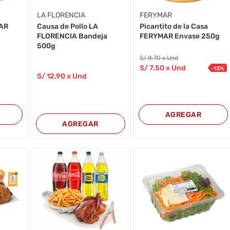
LA FLORENCIA
FERYMAR
Causa de Pollo LA
MAR
Picantito de la Casa
FLORENCIA Bandeja
FERYMAR Envase 250g
500g
S/
8
.70
x Und
S/
7
.50
x Und
-
13
%
S/
12
.90
x Und
AGREGAR
AGREGAR