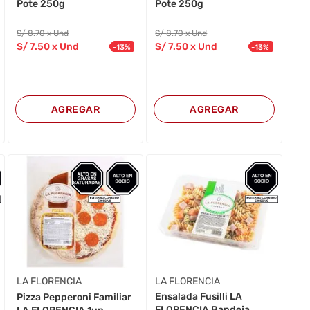
Pote 250g
Pote 250g
S/
8
.70
x Und
S/
8
.70
x Und
S/
7
.50
x Und
S/
7
.50
x Und
-
13
%
-
13
%
AGREGAR
AGREGAR
LA FLORENCIA
LA FLORENCIA
Ensalada Fusilli LA
Pizza Pepperoni Familiar
FLORENCIA Bandeja