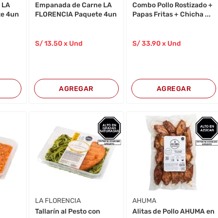
 LA
Empanada de Carne LA
Combo Pollo Rostizado +
e 4un
FLORENCIA Paquete 4un
Papas Fritas + Chicha ...
S/
13
.50
x Und
S/
33
.90
x Und
AGREGAR
AGREGAR
LA FLORENCIA
AHUMA
Tallarín al Pesto con
Alitas de Pollo AHUMA en