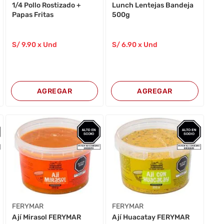
1/4 Pollo Rostizado +
Lunch Lentejas Bandeja
Papas Fritas
500g
S/
9
.90
x Und
S/
6
.90
x Und
AGREGAR
AGREGAR
FERYMAR
FERYMAR
Ají Mirasol FERYMAR
Ají Huacatay FERYMAR