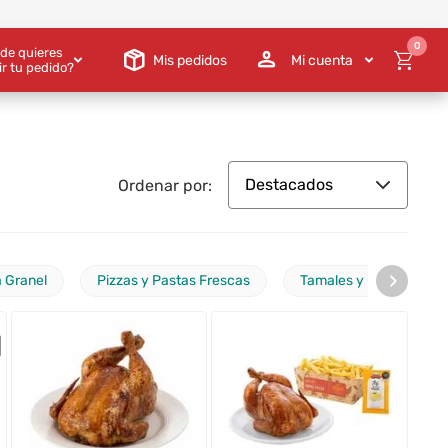
0
de quieres
Mis pedidos
Mi cuenta
ir tu pedido?
Destacados
Ordenar por:
›
 Granel
Pizzas y Pastas Frescas
Tamales y Humitas