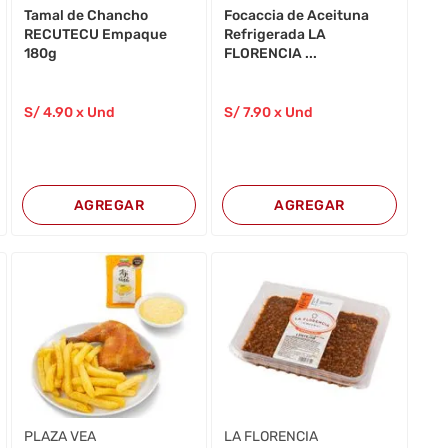
Tamal de Chancho
Focaccia de Aceituna
RECUTECU Empaque
Refrigerada LA
180g
FLORENCIA ...
S/
4
.90
x Und
S/
7
.90
x Und
AGREGAR
AGREGAR
PLAZA VEA
LA FLORENCIA