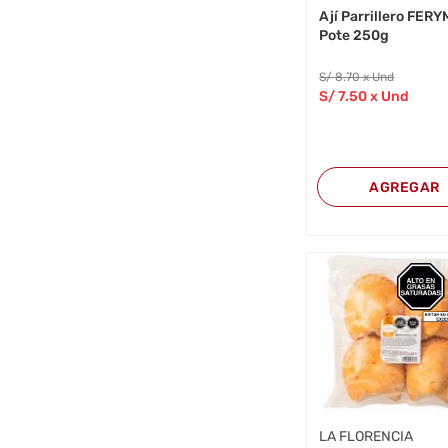
Ají Parrillero FER
Pote 250g
S/
8
.70
x Und
S/
7
.50
x Und
AGREGAR
LA FLORENCIA