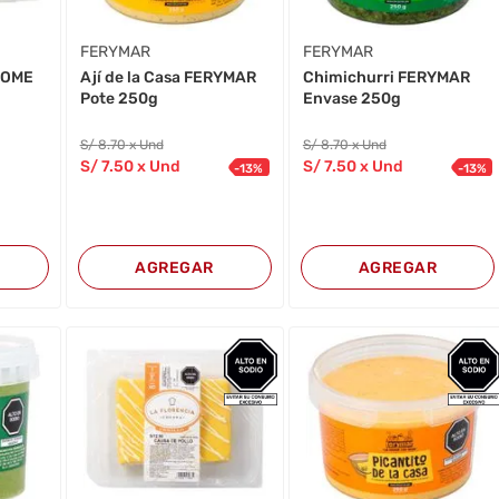
FERYMAR
FERYMAR
 HOME
Ají de la Casa FERYMAR
Chimichurri FERYMAR
Pote 250g
Envase 250g
S/
8
.70
x Und
S/
8
.70
x Und
S/
7
.50
x Und
S/
7
.50
x Und
-
13
%
-
13
%
AGREGAR
AGREGAR