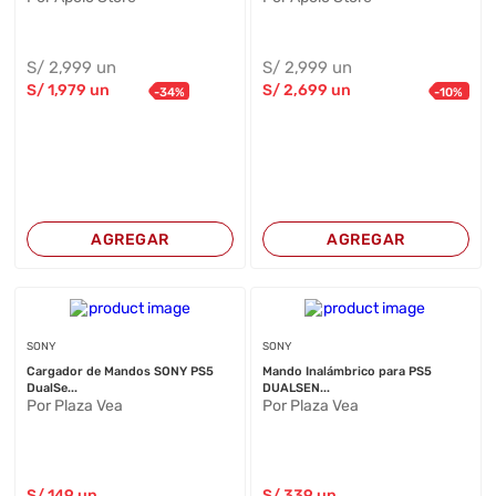
S/
2,999
un
S/
2,999
un
S/
1,979
un
S/
2,699
un
-
34
%
-
10
%
AGREGAR
AGREGAR
SONY
SONY
Cargador de Mandos SONY PS5
Mando Inalámbrico para PS5
DualSe...
DUALSEN...
Por Plaza Vea
Por Plaza Vea
S/
149
un
S/
339
un