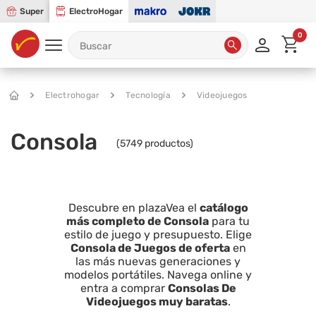
Super
ElectroHogar
0
Electrohogar
Tecnología
Videojuegos
Consola
(
5749
productos)
Descubre en plazaVea el
catálogo
más completo de Consola
para tu
estilo de juego y presupuesto. Elige
Consola de Juegos de oferta
en
las más nuevas generaciones y
modelos portátiles. Navega online y
entra a comprar
Consolas De
Videojuegos muy baratas
.