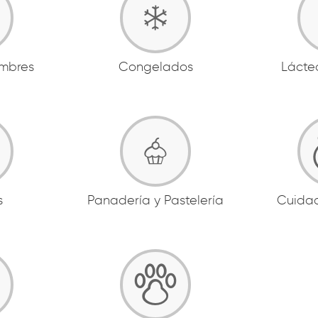
ambres
Congelados
Lácte
s
Panadería y Pastelería
Cuida