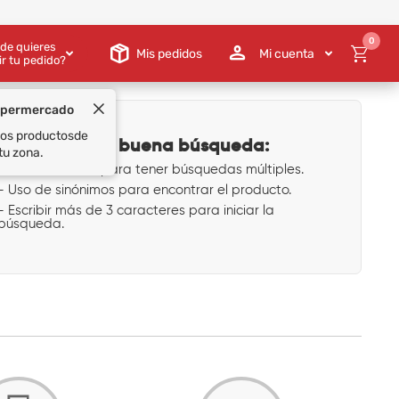
0
de quieres
Mis pedidos
Mi cuenta
ir tu pedido?
upermercado
 los productos
de
Tips para una buena búsqueda:
tu zona.
- Uso de comas para tener búsquedas múltiples.
- Uso de sinónimos para encontrar el producto.
- Escribir más de 3 caracteres para iniciar la
búsqueda.