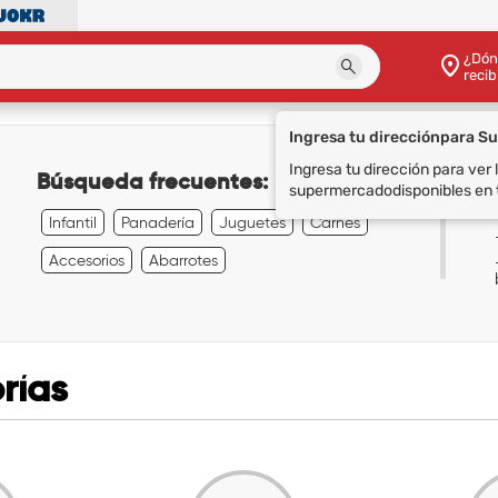
¿Dón
recib
Ingresa tu dirección
para S
Ingresa tu dirección para ver
Búsqueda frecuentes:
supermercado
disponibles en 
Infantil
Panadería
Juguetes
Carnes
Accesorios
Abarrotes
rías