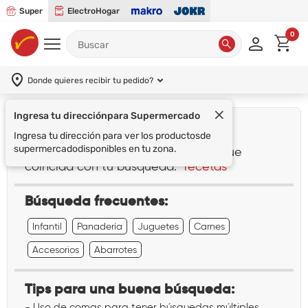
Super
ElectroHogar
0
Donde quieres recibir tu pedido?
Ingresa tu dirección
para Supermercado
¡Lo sentimos!
Ingresa tu dirección para ver los productos
de
supermercado
disponibles en tu zona.
No encontramos ningún resultado que
coincida con tu búsqueda:
"recetas"
Búsqueda frecuentes:
Infantil
Panadería
Juguetes
Carnes
Accesorios
Abarrotes
Tips para una buena búsqueda:
- Uso de comas para tener búsquedas múltiples.