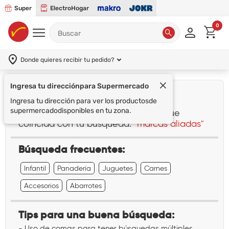
Super
ElectroHogar
0
Donde quieres recibir tu pedido?
Ingresa tu dirección
para Supermercado
¡Lo sentimos!
Ingresa tu dirección para ver los productos
de
supermercado
disponibles en tu zona.
No encontramos ningún resultado que
coincida con tu búsqueda:
"marcas aliadas"
Búsqueda frecuentes:
Infantil
Panadería
Juguetes
Carnes
Accesorios
Abarrotes
Tips para una buena búsqueda:
- Uso de comas para tener búsquedas múltiples.