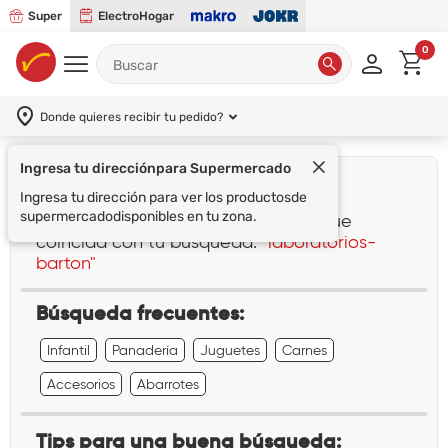
Super
ElectroHogar
0
Donde quieres recibir tu pedido?
Ingresa tu dirección
para Supermercado
¡Lo sentimos!
Ingresa tu dirección para ver los productos
de
supermercado
disponibles en tu zona.
No encontramos ningún resultado que
coincida con tu búsqueda:
"laboratorios-
barton"
Búsqueda frecuentes:
Infantil
Panadería
Juguetes
Carnes
Accesorios
Abarrotes
Tips para una buena búsqueda: