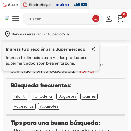
Super
ElectroHogar
0
Donde quieres recibir tu pedido?
Ingresa tu dirección
para Supermercado
¡Lo sentimos!
Ingresa tu dirección para ver los productos
de
supermercado
disponibles en tu zona.
No encontramos ningún resultado que
coincida con tu búsqueda:
"frontal"
Búsqueda frecuentes:
Infantil
Panadería
Juguetes
Carnes
Accesorios
Abarrotes
Tips para una buena búsqueda:
- Uso de comas para tener búsquedas múltiples.