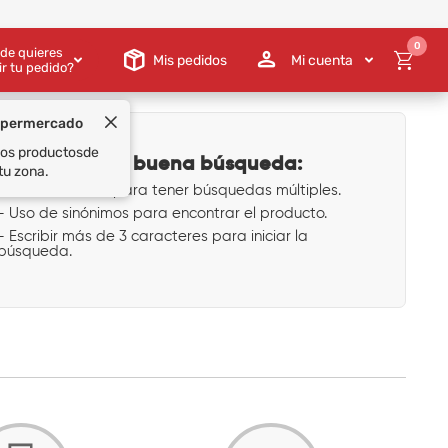
0
de quieres
Mis pedidos
Mi cuenta
ir tu pedido?
upermercado
 los productos
de
Tips para una buena búsqueda:
tu zona.
- Uso de comas para tener búsquedas múltiples.
- Uso de sinónimos para encontrar el producto.
- Escribir más de 3 caracteres para iniciar la
búsqueda.