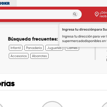
¿Dón
recib
Ingresa tu dirección
para S
Ingresa tu dirección para ver
Búsqueda frecuentes:
supermercado
disponibles en 
Infantil
Panadería
Juguetes
Carnes
Accesorios
Abarrotes
rías