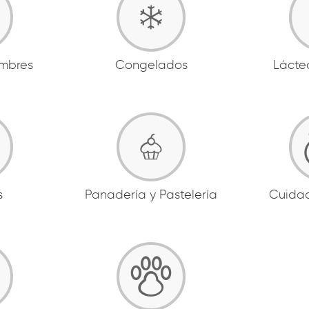
ambres
Congelados
Lácte
s
Panadería y Pastelería
Cuida