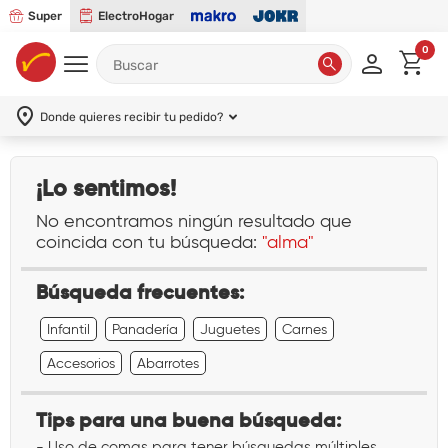
Super
ElectroHogar
0
Donde quieres recibir tu pedido?
¡Lo sentimos!
No encontramos ningún resultado que
coincida con tu búsqueda:
"alma"
Búsqueda frecuentes:
Infantil
Panadería
Juguetes
Carnes
Accesorios
Abarrotes
Tips para una buena búsqueda:
- Uso de comas para tener búsquedas múltiples.