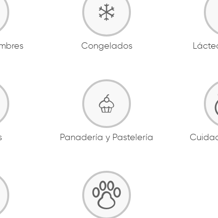
ambres
Congelados
Lácte
s
Panadería y Pastelería
Cuida