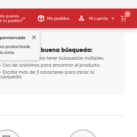
0
de quieres
Mis pedidos
Mi cuenta
ir tu pedido?
upermercado
 los productos
de
Tips para una buena búsqueda:
tu zona.
- Uso de comas para tener búsquedas múltiples.
- Uso de sinónimos para encontrar el producto.
- Escribir más de 3 caracteres para iniciar la
búsqueda.