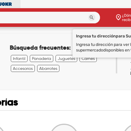
¿Dón
recib
Ingresa tu dirección
para S
Ingresa tu dirección para ver
Búsqueda frecuentes:
supermercado
disponibles en 
Infantil
Panadería
Juguetes
Carnes
Accesorios
Abarrotes
rías