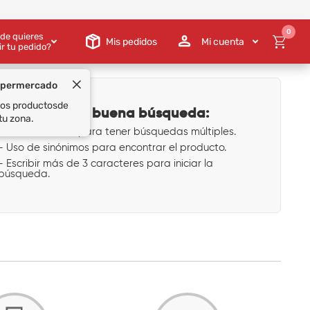
0
de quieres
Mis pedidos
Mi cuenta
ir tu pedido?
upermercado
 los productos
de
Tips para una buena búsqueda:
tu zona.
- Uso de comas para tener búsquedas múltiples.
- Uso de sinónimos para encontrar el producto.
- Escribir más de 3 caracteres para iniciar la
búsqueda.