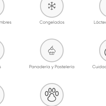
ambres
Congelados
Lácte
s
Panadería y Pastelería
Cuida