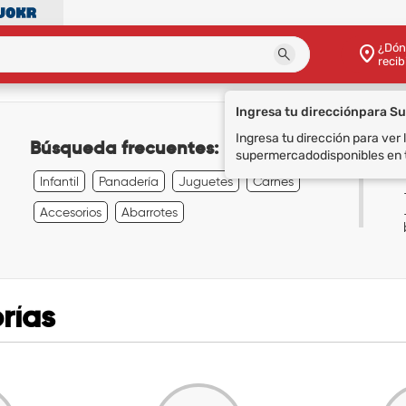
¿Dón
recib
Ingresa tu dirección
para S
Ingresa tu dirección para ver
Búsqueda frecuentes:
supermercado
disponibles en 
Infantil
Panadería
Juguetes
Carnes
Accesorios
Abarrotes
rías