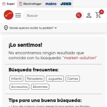
Super
ElectroHogar
0
Donde quieres recibir tu pedido?
¡Lo sentimos!
No encontramos ningún resultado que
coincida con tu búsqueda:
"market-solution"
Búsqueda frecuentes:
Infantil
Panadería
Juguetes
Carnes
Accesorios
Abarrotes
Tips para una buena búsqueda:
- Uso de comas para tener búsquedas múltiples.