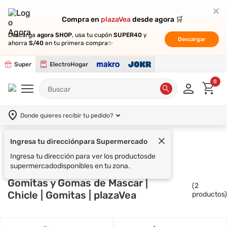
Compra en
Compra en
plazaVea
plazaVea
desde agora 🛒
desde agora 🛒
Descarga
Descarga
agora SHOP
agora SHOP
, usa tu cupón
, usa tu cupón
SUPER40
SUPER40
y
y
Descargar
Descargar
ahorra
ahorra
S/40
S/40
en tu primera compra✨
en tu primera compra✨
Super
ElectroHogar
0
Donde quieres recibir tu pedido?
Ingresa tu dirección
para Supermercado
Supermercado
WRIGLEY S
Ingresa tu dirección para ver los productos
de
supermercado
disponibles en tu zona.
Gomitas y Gomas de Mascar |
(
2
Chicle | Gomitas | plazaVea
productos)