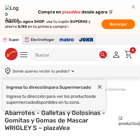
Compra en
Compra en
plazaVea
plazaVea
desde agora 🛒
desde agora 🛒
Descarga
Descarga
agora SHOP
agora SHOP
, usa tu cupón
, usa tu cupón
SUPER40
SUPER40
y
y
Descargar
Descargar
ahorra
ahorra
S/40
S/40
en tu primera compra✨
en tu primera compra✨
Super
ElectroHogar
0
Donde quieres recibir tu pedido?
Ingresa tu dirección
para Supermercado
Supermercado
Abarrotes
Galletas y Golosinas
Ingresa tu dirección para ver los productos
de
supermercado
disponibles en tu zona.
Abarrotes - Galletas y Golosinas -
(
2
Gomitas y Gomas de Mascar
productos)
WRIGLEY S – plazaVea