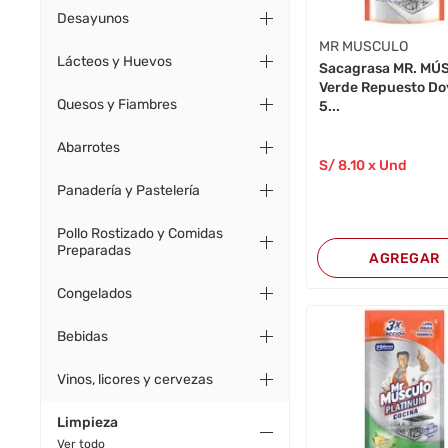
Desayunos
MR MUSCULO
Lácteos y Huevos
Sacagrasa MR. M
Verde Repuesto D
Quesos y Fiambres
5...
Abarrotes
S/
8
.10
x Und
Panadería y Pastelería
Pollo Rostizado y Comidas
Preparadas
AGREGAR
Congelados
Bebidas
Vinos, licores y cervezas
Limpieza
Ver todo