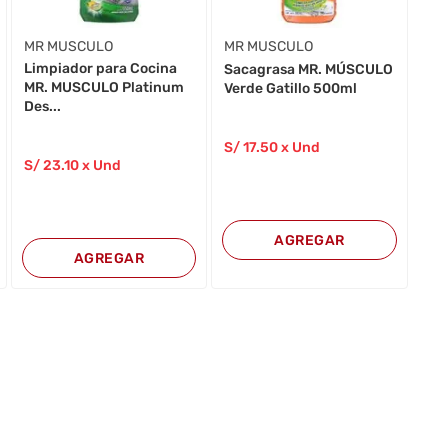
MR MUSCULO
MR MUSCULO
Limpiador para Cocina
Sacagrasa MR. MÚSCULO
MR. MUSCULO Platinum
Verde Gatillo 500ml
Des...
S/
17
.50
x Und
S/
23
.10
x Und
AGREGAR
AGREGAR