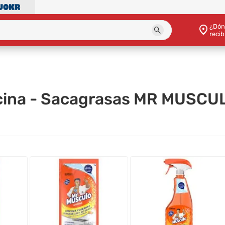
¿Dón
recib
ocina - Sacagrasas MR MUSCU