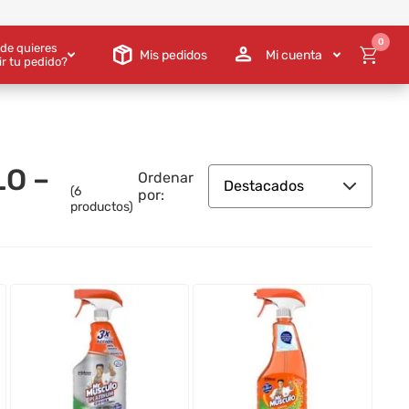
0
de quieres
Mis pedidos
Mi cuenta
ir tu pedido?
LO –
Ordenar
Destacados
(
6
por:
productos)