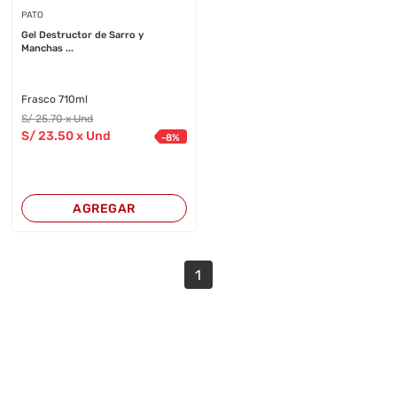
PATO
Gel Destructor de Sarro y
Manchas ...
Frasco 710ml
S/
25
.70
x Und
S/
23
.50
x Und
-
8
%
AGREGAR
1