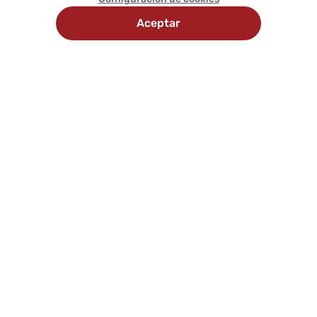
Aceptar
Recojo en
Delivery
tienda
programado