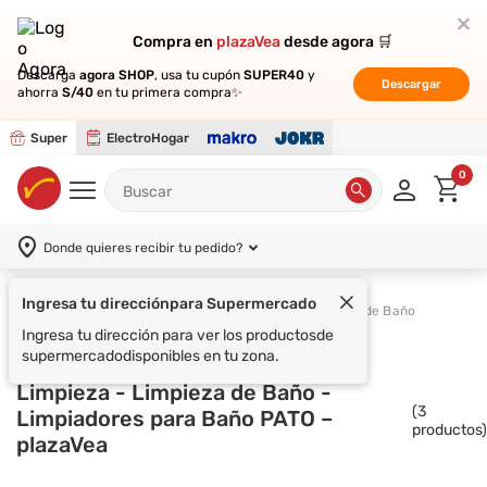
Compra en
Compra en
plazaVea
plazaVea
desde agora 🛒
desde agora 🛒
Descarga
Descarga
agora SHOP
agora SHOP
, usa tu cupón
, usa tu cupón
SUPER40
SUPER40
y
y
Descargar
Descargar
ahorra
ahorra
S/40
S/40
en tu primera compra✨
en tu primera compra✨
Super
ElectroHogar
0
Donde quieres recibir tu pedido?
Ingresa tu dirección
para Supermercado
Supermercado
Limpieza
Limpieza de Baño
Ingresa tu dirección para ver los productos
de
supermercado
disponibles en tu zona.
Limpieza - Limpieza de Baño -
(
3
Limpiadores para Baño PATO –
productos)
plazaVea