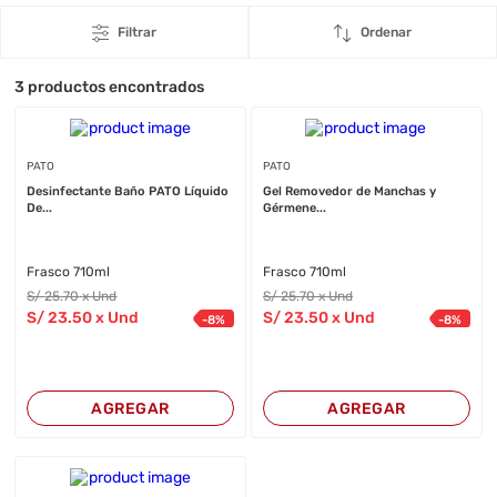
Filtrar
Ordenar
3
productos encontrados
PATO
PATO
Desinfectante Baño PATO Líquido
Gel Removedor de Manchas y
De...
Gérmene...
Frasco 710ml
Frasco 710ml
S/
25
.70
x Und
S/
25
.70
x Und
S/
23
.50
x Und
S/
23
.50
x Und
-
8
%
-
8
%
AGREGAR
AGREGAR