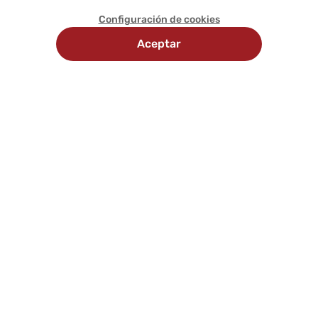
Configuración de cookies
Aceptar
Recojo
Delivery
Métodos
en
programado
de
tienda
pago