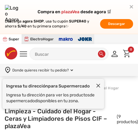
Compra en
Compra en
plazaVea
plazaVea
desde agora 🛒
desde agora 🛒
Descarga
Descarga
agora SHOP
agora SHOP
, usa tu cupón
, usa tu cupón
SUPER40
SUPER40
y
y
Descargar
Descargar
ahorra
ahorra
S/40
S/40
en tu primera compra✨
en tu primera compra✨
Super
ElectroHogar
0
Donde quieres recibir tu pedido?
Ingresa tu dirección
para Supermercado
Supermercado
Limpieza
Cuidado del Hogar
Ingresa tu dirección para ver los productos
de
supermercado
disponibles en tu zona.
Limpieza - Cuidado del Hogar -
(
9
Ceras y Limpiadores de Pisos CIF –
productos)
plazaVea