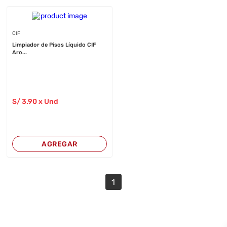
CIF
Limpiador de Pisos Líquido CIF
Aro...
S/
3
.90
x Und
AGREGAR
1