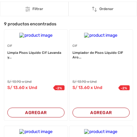
Filtrar
Ordenar
9
productos encontrados
CIF
CIF
Limpia Pisos Líquido Cif Lavanda
Limpiador de Pisos Líquido CIF
y...
Aro...
S/
13
.90
x Und
S/
13
.90
x Und
S/
13
.60
x Und
S/
13
.60
x Und
-
2
%
-
2
%
AGREGAR
AGREGAR