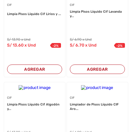
CIF
CIF
Limpia Pisos Líquido Cif Lavanda
Limpia Pisos Líquido Cif Lirios y ...
y...
S/
13
.90
x Und
S/
6
.90
x Und
S/
13
.60
x Und
S/
6
.70
x Und
-
2
%
-
2
%
AGREGAR
AGREGAR
CIF
CIF
Limpia Pisos Líquido Cif Algodón
Limpiador de Pisos Líquido CIF
y...
Aro...