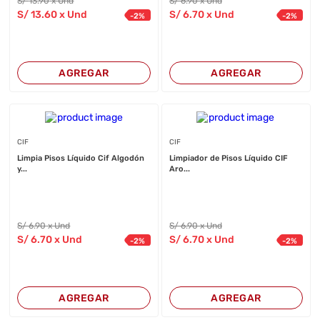
S/
13
.90
x Und
S/
6
.90
x Und
S/
13
.60
x Und
S/
6
.70
x Und
-
2
%
-
2
%
AGREGAR
AGREGAR
CIF
CIF
Limpia Pisos Líquido Cif Algodón
Limpiador de Pisos Líquido CIF
y...
Aro...
S/
6
.90
x Und
S/
6
.90
x Und
S/
6
.70
x Und
S/
6
.70
x Und
-
2
%
-
2
%
AGREGAR
AGREGAR