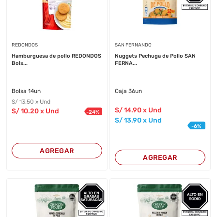
REDONDOS
SAN FERNANDO
Hamburguesa de pollo REDONDOS
Nuggets Pechuga de Pollo SAN
Bols...
FERNA...
Bolsa 14un
Caja 36un
S/
13
.50
x Und
S/
14
.90
x Und
S/
10
.20
x Und
-
24
%
S/
13
.90
x Und
-
6
%
AGREGAR
AGREGAR