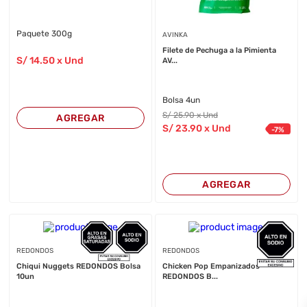
Paquete 300g
AVINKA
Filete de Pechuga a la Pimienta
S/
14
.50
x Und
AV...
Bolsa 4un
S/
25
.90
x Und
AGREGAR
S/
23
.90
x Und
-
7
%
AGREGAR
REDONDOS
REDONDOS
Chiqui Nuggets REDONDOS Bolsa
Chicken Pop Empanizados
10un
REDONDOS B...