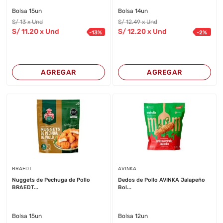
Bolsa 15un
Bolsa 14un
S/
13
x Und
S/
12
.49
x Und
S/
11
.20
x Und
S/
12
.20
x Und
-
13
%
-
2
%
AGREGAR
AGREGAR
BRAEDT
AVINKA
Nuggets de Pechuga de Pollo
Dedos de Pollo AVINKA Jalapeño
BRAEDT...
Bol...
Bolsa 15un
Bolsa 12un