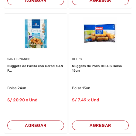
AGREGAR
AGREGAR
SAN FERNANDO
BELL'S
Nuggets de Pavita con Cereal SAN
Nuggets de Pollo BELL'S Bolsa
F...
15un
Bolsa 24un
Bolsa 15un
S/
20
.90
x Und
S/
7
.49
x Und
AGREGAR
AGREGAR