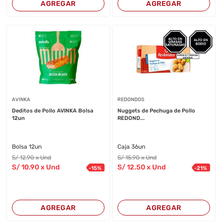
AGREGAR
AGREGAR
AVINKA
REDONDOS
Deditos de Pollo AVINKA Bolsa
Nuggets de Pechuga de Pollo
12un
REDOND...
Bolsa 12un
Caja 36un
S/
12
.90
x Und
S/
15
.90
x Und
S/
10
.90
x Und
S/
12
.50
x Und
-
15
%
-
21
%
AGREGAR
AGREGAR