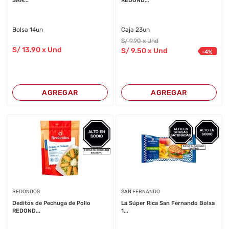
SAN...
REDOND...
Bolsa 14un
Caja 23un
S/
9
.90
x Und
S/
13
.90
x Und
S/
9
.50
x Und
-
4
%
AGREGAR
AGREGAR
REDONDOS
SAN FERNANDO
Deditos de Pechuga de Pollo
La Súper Rica San Fernando Bolsa
REDOND...
1...