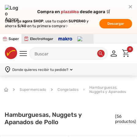
Compra en
Compra en
plazaVea
plazaVea
desde agora 🛒
desde agora 🛒
Descarga
Descarga
agora SHOP
agora SHOP
, usa tu cupón
, usa tu cupón
SUPER40
SUPER40
y
y
Descargar
Descargar
ahorra
ahorra
S/40
S/40
en tu primera compra✨
en tu primera compra✨
Super
ElectroHogar
0
Donde quieres recibir tu pedido?
Hamburguesas,
Supermercado
Congelados
Nuggets y Apanados
Hamburguesas, Nuggets y
(
56
Apanados de Pollo
productos)