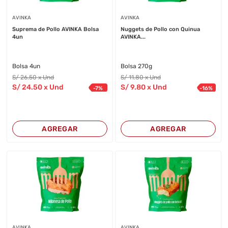
AVINKA
AVINKA
Suprema de Pollo AVINKA Bolsa
Nuggets de Pollo con Quinua
4un
AVINKA...
Bolsa 4un
Bolsa 270g
S/
26
.50
x Und
S/
11
.80
x Und
S/
24
.50
x Und
S/
9
.80
x Und
-
7
%
-
16
%
AGREGAR
AGREGAR
AVINKA
AVINKA