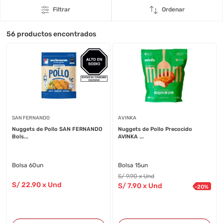
Filtrar
Ordenar
56
productos encontrados
SAN FERNANDO
AVINKA
Nuggets de Pollo SAN FERNANDO
Nuggets de Pollo Precocido
Bols...
AVINKA ...
Bolsa 60un
Bolsa 15un
S/
9
.90
x Und
S/
22
.90
x Und
S/
7
.90
x Und
-
20
%