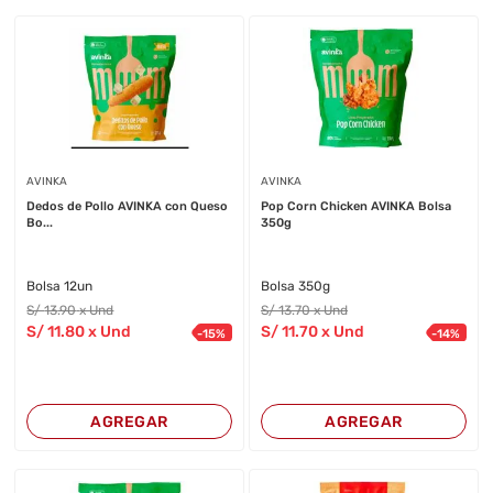
AVINKA
AVINKA
Dedos de Pollo AVINKA con Queso
Pop Corn Chicken AVINKA Bolsa
Bo...
350g
Bolsa 12un
Bolsa 350g
S/
13
.90
x Und
S/
13
.70
x Und
S/
11
.80
x Und
S/
11
.70
x Und
-
15
%
-
14
%
AGREGAR
AGREGAR