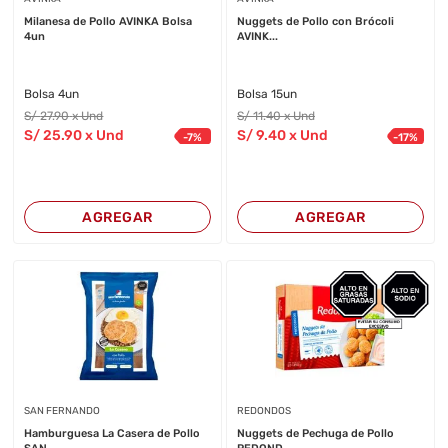
Milanesa de Pollo AVINKA Bolsa
Nuggets de Pollo con Brócoli
4un
AVINK...
Bolsa 4un
Bolsa 15un
S/
27
.90
x Und
S/
11
.40
x Und
S/
25
.90
x Und
S/
9
.40
x Und
-
7
%
-
17
%
AGREGAR
AGREGAR
SAN FERNANDO
REDONDOS
Hamburguesa La Casera de Pollo
Nuggets de Pechuga de Pollo