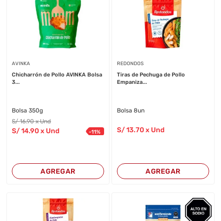
AVINKA
REDONDOS
Chicharrón de Pollo AVINKA Bolsa
Tiras de Pechuga de Pollo
3...
Empaniza...
Bolsa 350g
Bolsa 8un
S/
16
.90
x Und
S/
13
.70
x Und
S/
14
.90
x Und
-
11
%
AGREGAR
AGREGAR