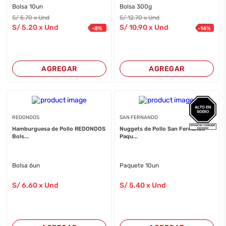
Bolsa 10un
Bolsa 300g
S/
5
.70
x Und
S/
12
.70
x Und
S/
5
.20
x Und
S/
10
.90
x Und
-
8
%
-
14
%
AGREGAR
AGREGAR
REDONDOS
SAN FERNANDO
Hamburguesa de Pollo REDONDOS
Nuggets de Pollo San Fernando
Bols...
Paqu...
Bolsa 6un
Paquete 10un
S/
6
.60
x Und
S/
5
.40
x Und