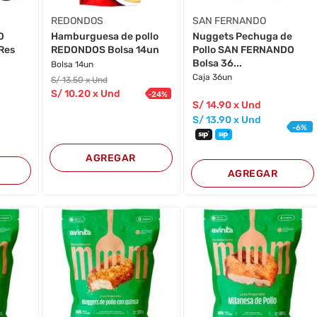
REDONDOS
SAN FERNANDO
O
Nuggets Pechuga de
Hamburguesa de pollo
Res
Pollo SAN FERNANDO
REDONDOS Bolsa 14un
Bolsa 36...
Bolsa 14un
Caja 36un
S/
13
.50
x Und
S/
10
.20
x Und
-
24
%
S/
14
.90
x Und
S/
13
.90
x Und
-
6
%
AGREGAR
AGREGAR