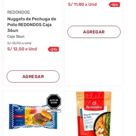
S/
11
.80
x Und
-
15
%
REDONDOS
Nuggets de Pechuga de
Pollo REDONDOS Caja
36un
AGREGAR
Caja 36un
S/
15
.90
x Und
S/
12
.50
x Und
-
21
%
AGREGAR