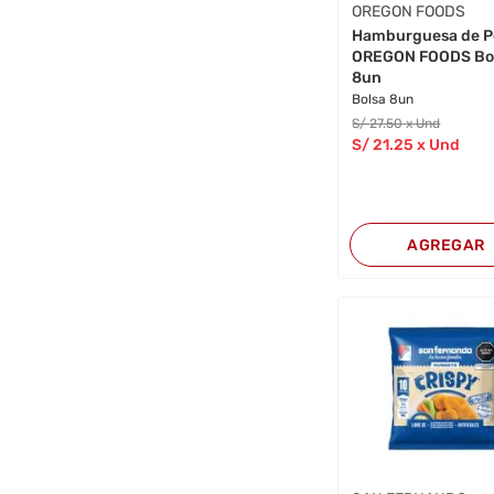
OREGON FOODS
Hamburguesa de P
OREGON FOODS Bo
8un
Bolsa 8un
S/
27
.50
x Und
S/
21
.25
x Und
AGREGAR