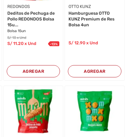
REDONDOS
OTTO KUNZ
Deditos de Pechuga de
Hamburguesa OTTO
Pollo REDONDOS Bolsa
KUNZ Premium de Res
15u...
Bolsa 4un
Bolsa 15un
S/
13
x Und
S/
12
.90
x Und
S/
11
.20
x Und
-
13
%
AGREGAR
AGREGAR