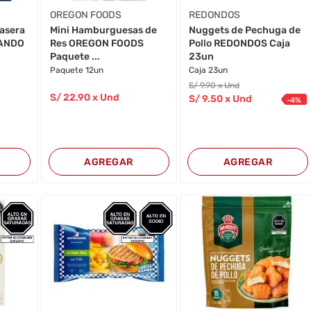
OREGON FOODS
REDONDOS
asera
Mini Hamburguesas de
Nuggets de Pechuga de
NANDO
Res OREGON FOODS
Pollo REDONDOS Caja
Paquete ...
23un
Paquete 12un
Caja 23un
S/
9
.90
x Und
S/
22
.90
x Und
S/
9
.50
x Und
-
4
%
AGREGAR
AGREGAR