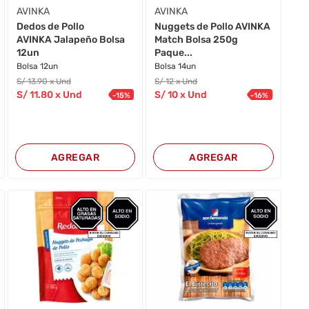
AVINKA
AVINKA
Dedos de Pollo
Nuggets de Pollo AVINKA
AVINKA Jalapeño Bolsa
Match Bolsa 250g
12un
Paque...
Bolsa 12un
Bolsa 14un
S/
13
.90
x Und
S/
12
x Und
S/
11
.80
x Und
S/
10
x Und
-
15
%
-
16
%
AGREGAR
AGREGAR