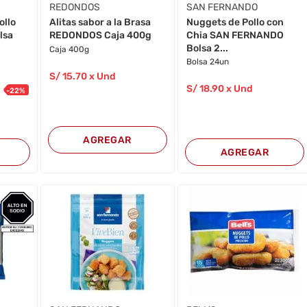
REDONDOS
SAN FERNANDO
ollo
Nuggets de Pollo con
Alitas sabor a la Brasa
lsa
Chia SAN FERNANDO
REDONDOS Caja 400g
Bolsa 2...
Caja 400g
Bolsa 24un
S/
15
.70
x Und
S/
18
.90
x Und
-
22
%
AGREGAR
AGREGAR