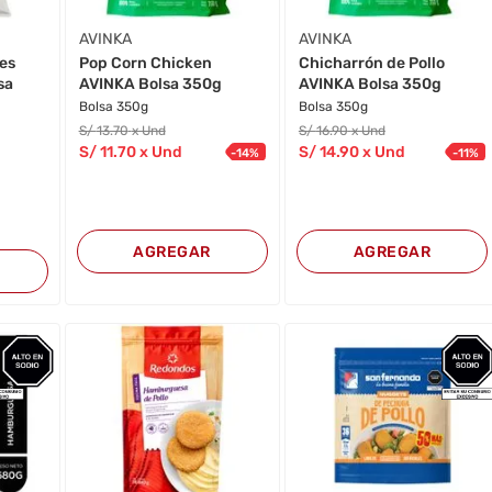
AVINKA
AVINKA
es
Pop Corn Chicken
Chicharrón de Pollo
sa
AVINKA Bolsa 350g
AVINKA Bolsa 350g
Bolsa 350g
Bolsa 350g
S/
13
.70
x Und
S/
16
.90
x Und
S/
11
.70
x Und
S/
14
.90
x Und
-
14
%
-
11
%
AGREGAR
AGREGAR