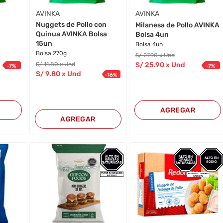
AVINKA
AVINKA
Nuggets de Pollo con
Milanesa de Pollo AVINKA
Quinua AVINKA Bolsa
Bolsa 4un
15un
Bolsa 4un
Bolsa 270g
S/
27
.90
x Und
S/
11
.80
x Und
S/
25
.90
x Und
-
7
%
-
7
%
S/
9
.80
x Und
-
16
%
AGREGAR
AGREGAR