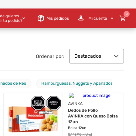
0
de quieres
Mis pedidos
Mi cuenta
ir tu pedido?
Destacados
Ordenar por:
nados de Res
Hamburguesas, Nuggets y Apanados de Pescad
AVINKA
Dedos de Pollo
AVINKA con Queso Bolsa
12un
Bolsa 12un
S/
13
.90
x Und