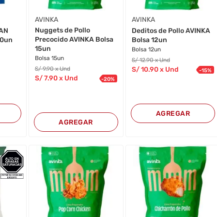
AVINKA
AVINKA
Nuggets de Pollo
SAN
Deditos de Pollo AVINKA
Precocido AVINKA Bolsa
60un
Bolsa 12un
15un
Bolsa 12un
Bolsa 15un
S/
12
.90
x Und
S/
9
.90
x Und
S/
10
.90
x Und
-
15
%
S/
7
.90
x Und
-
20
%
AGREGAR
AGREGAR