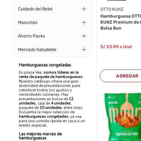
Cuidado del Bebé
OTTO KUNZ
Hamburguesa OTT
KUNZ Premium de 
Mascotas
Bolsa 8un
Ahorro Packs
S/
23
.90
x Und
Mercado Saludable
Hamburguesas congeladas
En plaza Vea,
somos líderes en la
AGREGAR
venta de paquete de hamburguesas.
Nuestro catálogo ofrece una gran
diversidad de presentaciones para
satisfacer todos los gustos y
necesidades culinarias. Hay
presentaciones en bolsa de
12
unidades
, caja de
4 unidades
,
paquete de
10 unidades
, entre otras.
Encuentra la mejor selección de
hamburguesas congeladas
, ya sea
para una comida rápida en casa o un
evento especial.
Las mejores marcas de
hamburguesas