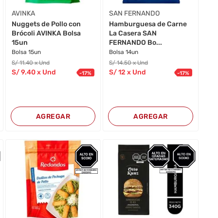
AVINKA
SAN FERNANDO
Nuggets de Pollo con
Hamburguesa de Carne
Brócoli AVINKA Bolsa
La Casera SAN
15un
FERNANDO Bo...
Bolsa 15un
Bolsa 14un
S/
11
.40
x Und
S/
14
.50
x Und
S/
9
.40
x Und
S/
12
x Und
-
17
%
-
17
%
AGREGAR
AGREGAR