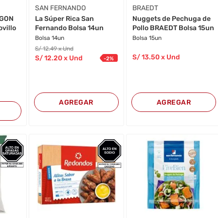
SAN FERNANDO
BRAEDT
EGON
La Súper Rica San
Nuggets de Pechuga de
villo
Fernando Bolsa 14un
Pollo BRAEDT Bolsa 15un
Bolsa 14un
Bolsa 15un
S/
12
.49
x Und
S/
13
.50
x Und
S/
12
.20
x Und
-
2
%
AGREGAR
AGREGAR