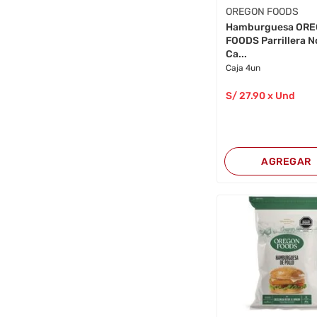
OREGON FOODS
Hamburguesa OR
FOODS Parrillera No
Ca...
Caja 4un
S/
27
.90
x Und
AGREGAR