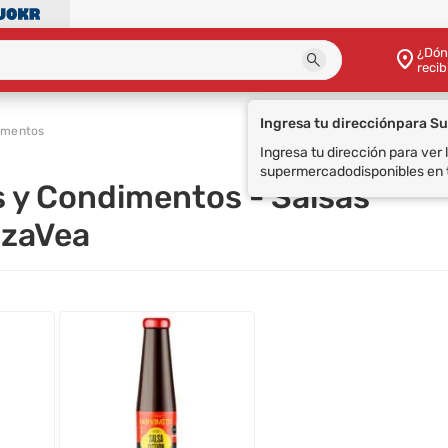
¿Dón
recib
Ingresa tu dirección
para S
imentos
Ingresa tu dirección para ver
supermercado
disponibles en 
s y Condimentos - Salsas
azaVea