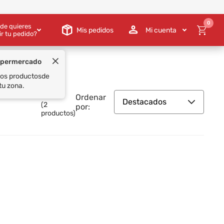
0
de quieres
Mis pedidos
Mi cuenta
ir tu pedido?
upermercado
 los productos
de
tu zona.
Ordenar
Destacados
(
2
por:
productos)