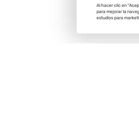
Al hacer clic en “Ace
para mejorar la navega
estudios para market
Recojo en
tienda
Comunícate con nosotros