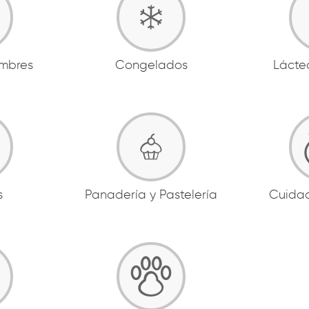
ambres
Congelados
Lácte
s
Panadería y Pastelería
Cuida