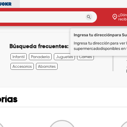
¿Dón
recib
Ingresa tu dirección
para S
Ingresa tu dirección para ver
Búsqueda frecuentes:
supermercado
disponibles en 
Infantil
Panadería
Juguetes
Carnes
Accesorios
Abarrotes
rías