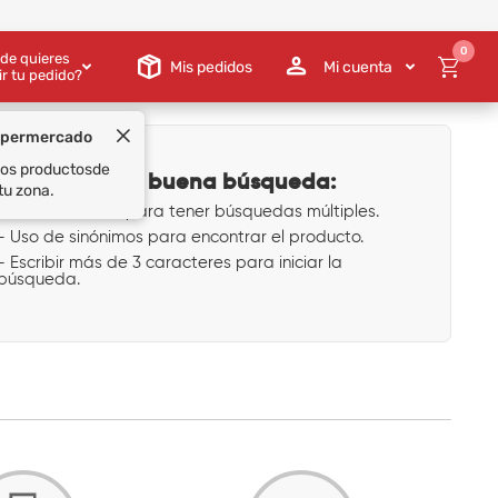
0
de quieres
Mis pedidos
Mi cuenta
ir tu pedido?
upermercado
 los productos
de
Tips para una buena búsqueda:
tu zona.
- Uso de comas para tener búsquedas múltiples.
- Uso de sinónimos para encontrar el producto.
- Escribir más de 3 caracteres para iniciar la
búsqueda.