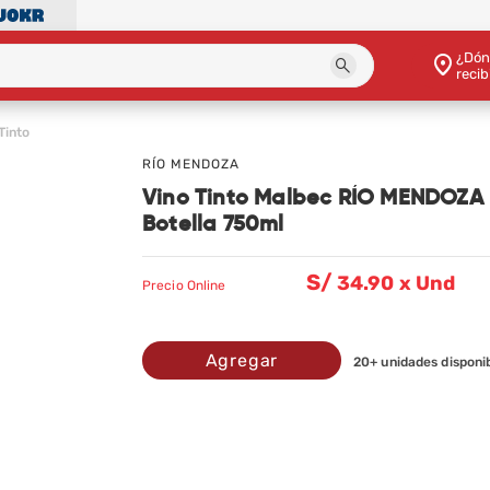
¿Dón
recib
Tinto
RÍO MENDOZA
Vino Tinto Malbec RÍO MENDOZA
Botella 750ml
S/
34
.90 x Und
Precio
Online
Agregar
20
+ unidades disponi