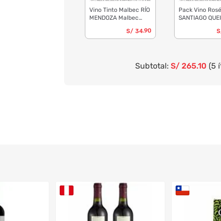
Vino Tinto Malbec RÍO
Pack Vino Ros
MENDOZA Malbec
SANTIAGO QUE
Botella 750ml
Botella 750ml
.90
S/
34
S
Paquete 2un
Subtotal:
S/
265
.10
(5 