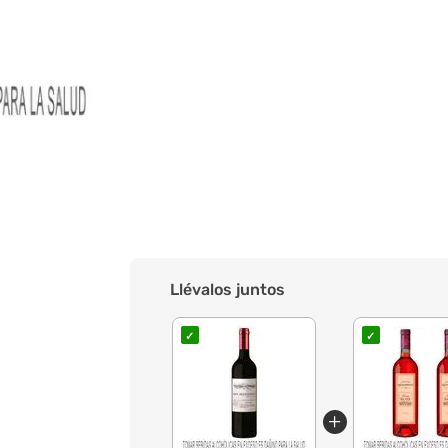
Llévalos juntos
✓
✓