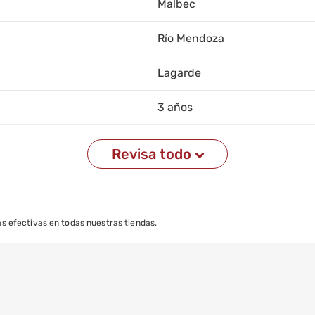
Malbec
Río Mendoza
Lagarde
3 años
750Ml
Revisa todo
Corcho
12,2
s efectivas en todas nuestras tiendas.
Conservar entre 16° y 18°
Conservar entre 16° y 18°