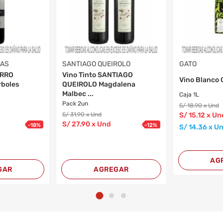
EAS
SANTIAGO QUEIROLO
GATO
ARRO
Vino Tinto SANTIAGO
Vino Blanco 
boles
QUEIROLO Magdalena
Malbec ...
Caja 1L
Pack 2un
S/
18
.90
x Und
S/
31
.90
x Und
S/
15
.12
x Un
S/
27
.90
x Und
-
18
%
-
12
%
S/
14
.36
x U
AG
GAR
AGREGAR