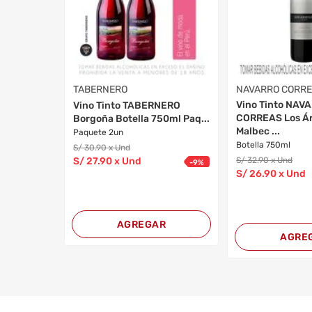
TABERNERO
NAVARRO CORR
Vino Tinto NAV
Vino Tinto TABERNERO
CORREAS Los Ár
Borgoña Botella 750ml Paq...
Malbec ...
Paquete 2un
Botella 750ml
S/
30
.90
x Und
S/
27
.90
x Und
S/
32
.90
x Und
-
9
%
S/
26
.90
x Und
AGREGAR
AGRE