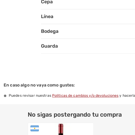
Cepa
Línea
Bodega
Guarda
Volumen Neto
Tipo De Tapa
En caso algo no vaya como gustes:
Graduación Alcohólica
Puedes revisar nuestras
Politicas de cambios y/o devoluciones
y hacerla
Temperatura Sugerida De Consumo
No sigas postergando tu compra
Temperatura De Almacenamiento