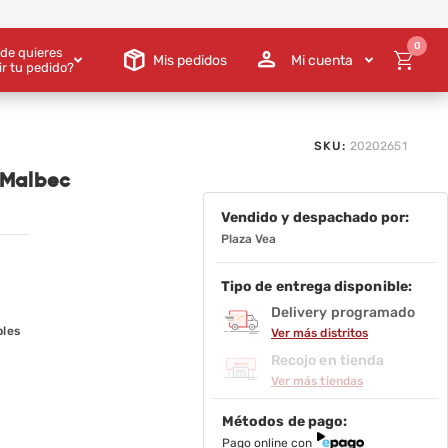
0
de quieres
Mis pedidos
Mi cuenta
ir tu pedido?
SKU:
20202651
 Malbec
Vendido y despachado por:
Plaza Vea
Tipo de entrega disponible:
Delivery programado
bles
Ver más distritos
Recojo en tienda
Ver más tiendas
Métodos de pago:
Pago online con