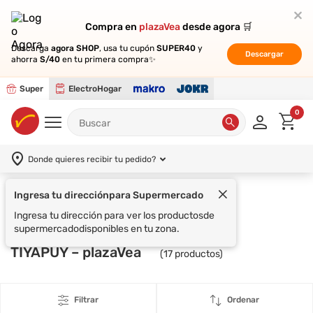
Compra en
Compra en
plazaVea
plazaVea
desde agora 🛒
desde agora 🛒
Descarga
Descarga
agora SHOP
agora SHOP
, usa tu cupón
, usa tu cupón
SUPER40
SUPER40
y
y
Descargar
Descargar
ahorra
ahorra
S/40
S/40
en tu primera compra✨
en tu primera compra✨
Super
ElectroHogar
0
Donde quieres recibir tu pedido?
Supermercado
TIYAPUY
TIYAPUY – plazaVea
(
17
productos)
Filtrar
Ordenar