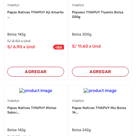
TIYAPUY
TIYAPUY
Papas Nativas TIYAPUY Ají Amarilo
Piqueos TIYAPUY Tiyamix Bolsa
...
200g
Bolsa 142g
Bolsa 200g
S/
8
.50
x Und
S/
11
.60
x Und
S/
6
.90
x Und
-
18
%
AGREGAR
AGREGAR
TIYAPUY
TIYAPUY
Papas Nativas TIYAPUY Mixtas
Papas Nativas TIYAPUY Mix Bolsa
Sabor...
14...
Bolsa 142g
Bolsa 242g