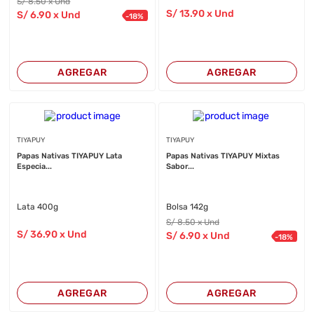
S/
8
.50
x Und
S/
13
.90
x Und
S/
6
.90
x Und
-
18
%
AGREGAR
AGREGAR
TIYAPUY
TIYAPUY
Papas Nativas TIYAPUY Lata
Papas Nativas TIYAPUY Mixtas
Especia...
Sabor...
Lata 400g
Bolsa 142g
S/
8
.50
x Und
S/
36
.90
x Und
S/
6
.90
x Und
-
18
%
AGREGAR
AGREGAR