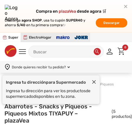
Compra en
Compra en
plazaVea
plazaVea
desde agora 🛒
desde agora 🛒
Descarga
Descarga
agora SHOP
agora SHOP
, usa tu cupón
, usa tu cupón
SUPER40
SUPER40
y
y
Descargar
Descargar
ahorra
ahorra
S/40
S/40
en tu primera compra✨
en tu primera compra✨
Super
ElectroHogar
0
Donde quieres recibir tu pedido?
Ingresa tu dirección
para Supermercado
Supermercado
Abarrotes
Snacks y Piqueos
Ingresa tu dirección para ver los productos
de
supermercado
disponibles en tu zona.
Abarrotes - Snacks y Piqueos -
(
5
Piqueos Mixtos TIYAPUY –
productos)
plazaVea