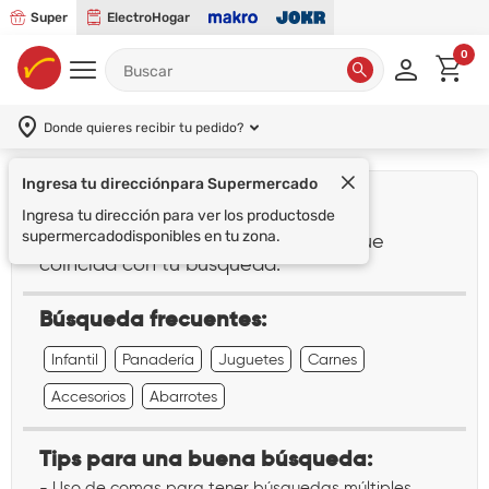
Super
ElectroHogar
0
Donde quieres recibir tu pedido?
Ingresa tu dirección
para Supermercado
¡Lo sentimos!
Ingresa tu dirección para ver los productos
de
supermercado
disponibles en tu zona.
No encontramos ningún resultado que
coincida con tu búsqueda:
""
Búsqueda frecuentes:
Infantil
Panadería
Juguetes
Carnes
Accesorios
Abarrotes
Tips para una buena búsqueda:
- Uso de comas para tener búsquedas múltiples.