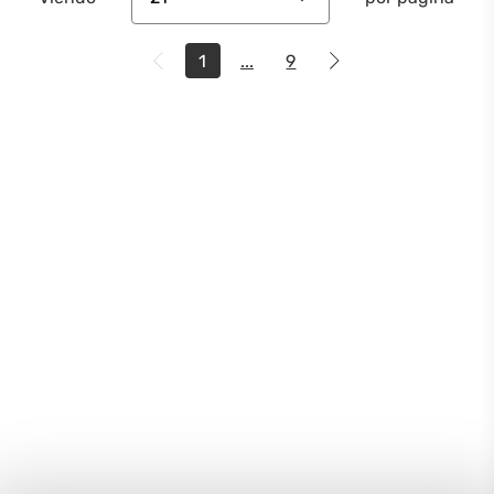
1
...
9