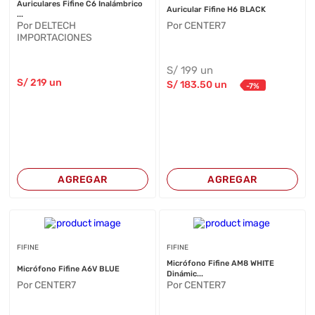
Auriculares Fifine C6 Inalámbrico
Auricular Fifine H6 BLACK
...
Por DELTECH
Por CENTER7
IMPORTACIONES
S/
199
un
S/
219
un
S/
183
.50
un
-
7
%
AGREGAR
AGREGAR
FIFINE
FIFINE
Micrófono Fifine AM8 WHITE
Micrófono Fifine A6V BLUE
Dinámic...
Por CENTER7
Por CENTER7