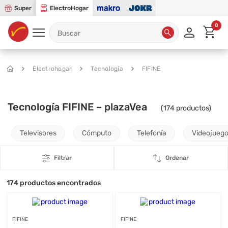
Super
ElectroHogar
0
Electrohogar
Tecnología
FIFINE
Tecnología FIFINE – plazaVea
(
174
productos)
Televisores
Cómputo
Telefonía
Videojueg
Filtrar
Ordenar
174
productos encontrados
FIFINE
FIFINE