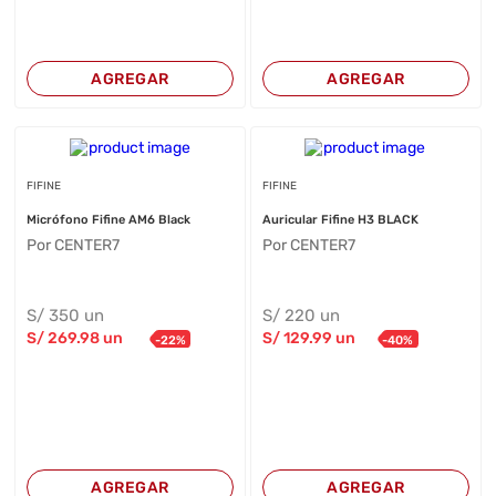
AGREGAR
AGREGAR
FIFINE
FIFINE
Micrófono Fifine AM6 Black
Auricular Fifine H3 BLACK
Por CENTER7
Por CENTER7
S/
350
un
S/
220
un
S/
269
.98
un
S/
129
.99
un
-
22
%
-
40
%
AGREGAR
AGREGAR