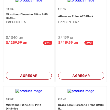
FIFINE
FIFINE
Microfono Dinamino Fifine AM8
Altavoces Fifine A20 Black
BLAC...
Por CENTER7
Por CENTER7
S/
340
un
S/
199
un
S/
259
.99
un
S/
119
.99
un
-
23
%
-
39
%
AGREGAR
AGREGAR
FIFINE
FIFINE
Micrófono Fifine AM8 PINK
Brazo para Micrófono Fifine BM88
Dinámico
B...