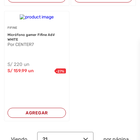
FIFINE
Micrófono gamer Fifine A6V
WHITE
Por CENTER7
S/
220
un
S/
159
.99
un
-
27
%
AGREGAR
21
Viendo
por página