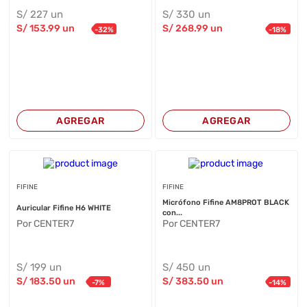
S/
227
un
S/
330
un
S/
153
.99
un
S/
268
.99
un
-
32
%
-
18
%
AGREGAR
AGREGAR
FIFINE
FIFINE
Micrófono Fifine AM8PROT BLACK
Auricular Fifine H6 WHITE
con...
Por CENTER7
Por CENTER7
S/
199
un
S/
450
un
S/
183
.50
un
S/
383
.50
un
-
7
%
-
14
%