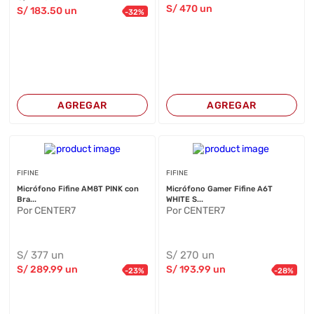
S/
470
un
S/
183
.50
un
-
32
%
AGREGAR
AGREGAR
FIFINE
FIFINE
Micrófono Fifine AM8T PINK con
Micrófono Gamer Fifine A6T
Bra...
WHITE S...
Por CENTER7
Por CENTER7
S/
377
un
S/
270
un
S/
289
.99
un
S/
193
.99
un
-
23
%
-
28
%