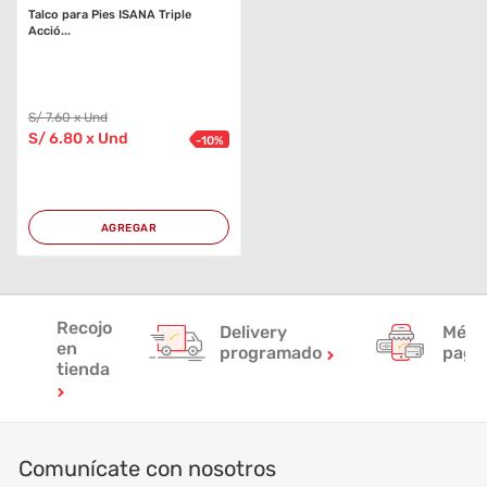
Talco para Pies ISANA Triple
Acció...
S/
7
.60
x Und
S/
6
.80
x Und
-
10
%
AGREGAR
Recojo
Delivery
Méto
en
programado
pag
tienda
Comunícate con nosotros