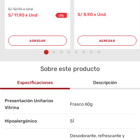
S/
12
.90
x Und
S/
8
.90
x Und
S/
11
.90
x Und
-
7
%
AGREGAR
AGREGAR
Sobre este producto
Especificaciones
Descripción
Presentación Unitarios
Frasco 60g
Vitrina
Hipoalergénico
SÍ
Desodorante, refrescante y