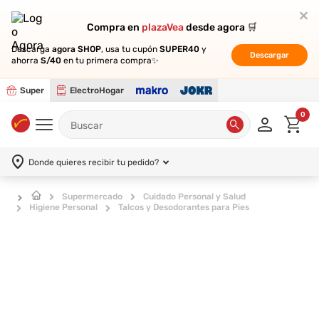
Compra en
Compra en
plazaVea
plazaVea
desde agora 🛒
desde agora 🛒
Descarga
Descarga
agora SHOP
agora SHOP
, usa tu cupón
, usa tu cupón
SUPER40
SUPER40
y
y
Descargar
Descargar
ahorra
ahorra
S/40
S/40
en tu primera compra✨
en tu primera compra✨
Super
ElectroHogar
0
Donde quieres recibir tu pedido?
Supermercado
Cuidado Personal y Salud
Higiene Personal
Talcos y Desodorantes para Pies