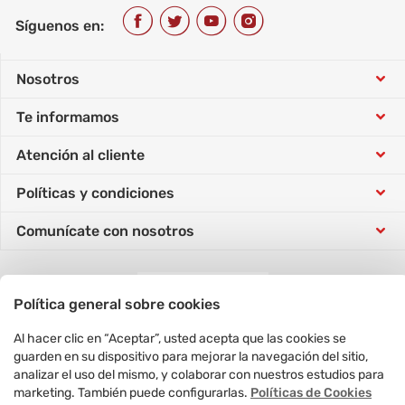
Síguenos en:
Nosotros
Te informamos
Conócenos
Atención al cliente
Tarjeta Sip
Trabaja con nosotros
Políticas y condiciones
Tutorial de compra
Concursos
Responsabilidad social
Comunícate con nosotros
Política de datos personales
Horarios atención telefónica
Vende con nosotros
Nuestras tiendas
Conoce y gestiona tus pedidos
Formulario Derecho ARCO
Preguntas frecuentes
Cyber Days
en un solo clic
Ventas corporativas
Política general sobre cookies
Ir a Mis Pedidos
Condiciones de promociones
Cambios y devoluciones
Cyber Wow
Al hacer clic en “Aceptar”, usted acepta que las cookies se
Resuelve tus dudas con Vea
guarden en su dispositivo para mejorar la navegación del sitio,
Ir a WhatsApp
Términos y condiciones
Comprobante electrónico oriente
Razón Social: Compañía Food Retail S.A.C.
analizar el uso del mismo, y colaborar con nuestros estudios para
Cyber Monday
RUC: 20608300393
marketing. También puede configurarlas.
Políticas de Cookies
Visítanos