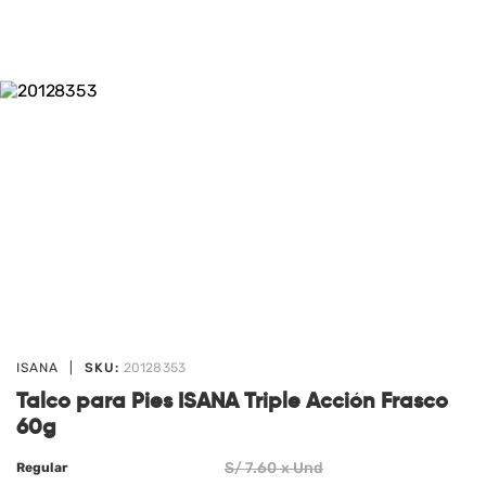
ISANA
|
SKU:
20128353
Talco para Pies ISANA Triple Acción Frasco
60g
S/
7
.60 x Und
Regular