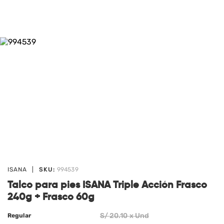
ISANA
|
SKU:
994539
Talco para pies ISANA Triple Acción Frasco
240g + Frasco 60g
S/
20
.10 x Und
Regular