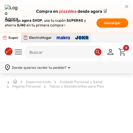
Compra en
Compra en
plazaVea
plazaVea
desde agora 🛒
desde agora 🛒
Descarga
Descarga
agora SHOP
agora SHOP
, usa tu cupón
, usa tu cupón
SUPER40
SUPER40
y
y
Descargar
Descargar
ahorra
ahorra
S/40
S/40
en tu primera compra✨
en tu primera compra✨
Super
ElectroHogar
0
Donde quieres recibir tu pedido?
Supermercado
Cuidado Personal y Salud
Higiene Personal
Talcos y Desodorantes para Pies