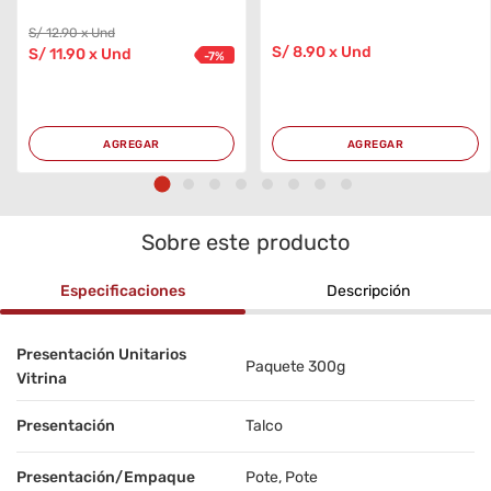
S/
12
.90
x Und
S/
8
.90
x Und
S/
11
.90
x Und
-
7
%
AGREGAR
AGREGAR
Sobre este producto
Especificaciones
Descripción
Presentación Unitarios
Paquete 300g
Vitrina
Presentación
Talco
Presentación/Empaque
Pote, Pote