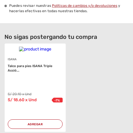
Puedes revisar nuestras
Politicas de cambios y/o devoluciones
y
Contenido Neto
,402
hacerlas efectivas en todas nuestras tiendas.
No sigas postergando tu compra
ISANA
Talco para pies ISANA Triple
Acció...
S/
20
.10
x Und
S/
18
.60
x Und
-
7
%
AGREGAR