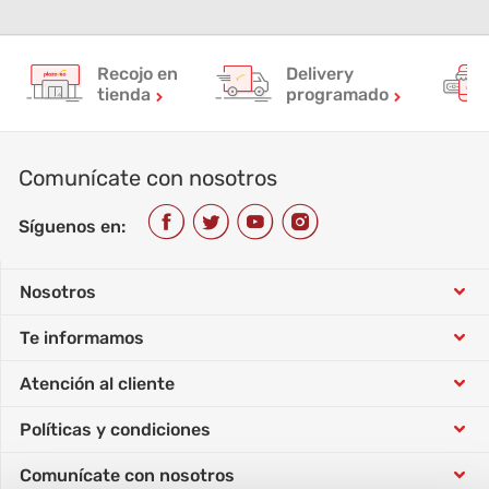
Recojo en
Delivery
tienda
programado
Comunícate con nosotros
Síguenos en:
Nosotros
Te informamos
Conócenos
Atención al cliente
Tarjeta Sip
Trabaja con nosotros
Políticas y condiciones
Tutorial de compra
Concursos
Responsabilidad social
Comunícate con nosotros
Política de datos personales
Horarios atención telefónica