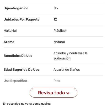
Hipoalergénico
No
Unidades Por Paquete
12
Material
Plástico
Aroma
Natural
absorbe y neutraliza la
Beneficios De Uso
sudoración
Edad Sugerida De Uso
A partir de 5 años
Uso Específico
Pies
Revisa todo
Contenido
240 gr + 60 gr
Advertencias De Uso
Uso externo
En caso algo no vaya como gustes: