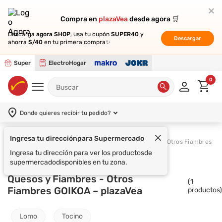
Compra en
Compra en
plazaVea
plazaVea
desde agora 🛒
desde agora 🛒
Descarga
Descarga
agora SHOP
agora SHOP
, usa tu cupón
, usa tu cupón
SUPER40
SUPER40
y
y
Descargar
Descargar
ahorra
ahorra
S/40
S/40
en tu primera compra✨
en tu primera compra✨
Super
ElectroHogar
0
Donde quieres recibir tu pedido?
Ingresa tu dirección
para Supermercado
Supermercado
Quesos y Fiambres
Otros Fiambres
Ingresa tu dirección para ver los productos
de
supermercado
disponibles en tu zona.
Quesos y Fiambres - Otros
(
1
Fiambres GOIKOA – plazaVea
productos)
Lomo
Tocino