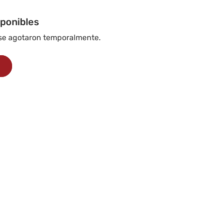
iponibles
 se agotaron temporalmente.
s