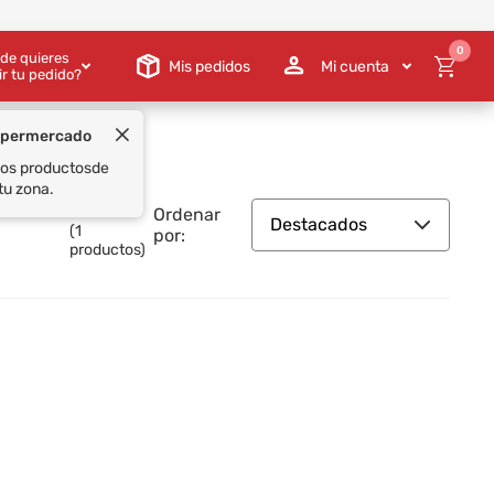
0
de quieres
Mis pedidos
Mi cuenta
ir tu pedido?
Ordenar
Destacados
(
1
por:
productos)