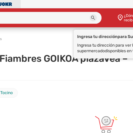
¿Dón
recib
s
 Fiambres GOIKOA plazaVea –
Tocino