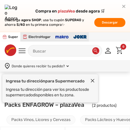
Compra en
Compra en
plazaVea
plazaVea
desde agora 🛒
desde agora 🛒
Descarga
Descarga
agora SHOP
agora SHOP
, usa tu cupón
, usa tu cupón
SUPER40
SUPER40
y
y
Descargar
Descargar
ahorra
ahorra
S/40
S/40
en tu primera compra✨
en tu primera compra✨
Super
ElectroHogar
0
Donde quieres recibir tu pedido?
Ingresa tu dirección
para Supermercado
Supermercado
Packs
ENFAGROW
Ingresa tu dirección para ver los productos
de
supermercado
disponibles en tu zona.
Packs ENFAGROW – plazaVea
(
2
productos)
Packs Vinos, Licores y Cervezas
Packs Lácteos y Huevo