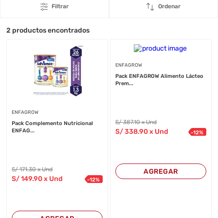
Filtrar
Ordenar
2
productos encontrados
ENFAGROW
Pack ENFAGROW Alimento Lácteo
Prem...
ENFAGROW
S/
387
.10
x Und
Pack Complemento Nutricional
ENFAG...
S/
338
.90
x Und
-
12
%
S/
171
.30
x Und
AGREGAR
S/
149
.90
x Und
-
12
%