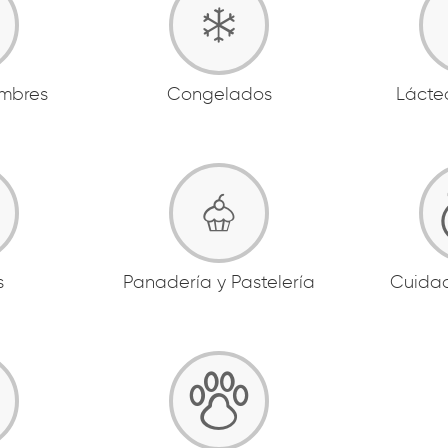
ambres
Congelados
Lácte
s
Panadería y Pastelería
Cuida