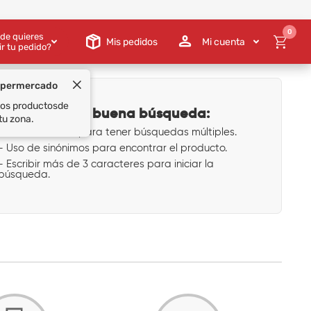
0
de quieres
Mis pedidos
Mi cuenta
ir tu pedido?
upermercado
 los productos
de
Tips para una buena búsqueda:
tu zona.
- Uso de comas para tener búsquedas múltiples.
- Uso de sinónimos para encontrar el producto.
- Escribir más de 3 caracteres para iniciar la
búsqueda.