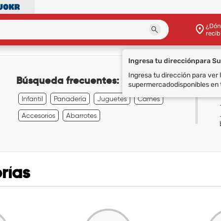
¿Dón
recib
Ingresa tu dirección
para S
Ingresa tu dirección para ver
Búsqueda frecuentes:
supermercado
disponibles en 
Infantil
Panadería
Juguetes
Carnes
Accesorios
Abarrotes
rías