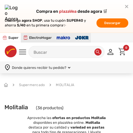
Compra en
Compra en
plazaVea
plazaVea
desde agora 🛒
desde agora 🛒
Descarga
Descarga
agora SHOP
agora SHOP
, usa tu cupón
, usa tu cupón
SUPER40
SUPER40
y
y
Descargar
Descargar
ahorra
ahorra
S/40
S/40
en tu primera compra✨
en tu primera compra✨
Super
ElectroHogar
0
Donde quieres recibir tu pedido?
Supermercado
MOLITALIA
Molitalia
(
36
productos)
Aprovecha las
ofertas en productos Molitalia
disponibles en plazaVea online.
Molitalia
destaca por su calidad y
variedad en pastas
para todo tipo de preparaciones. Llévate