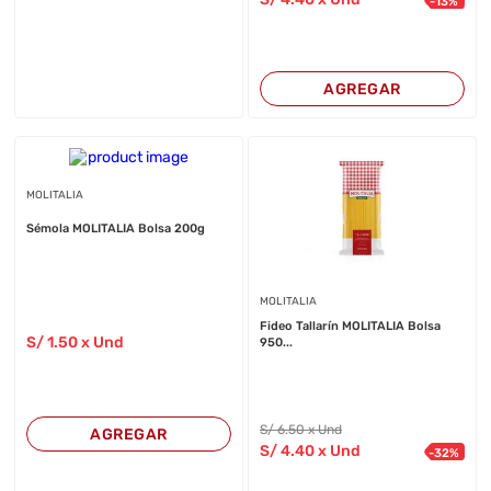
-
13
%
AGREGAR
MOLITALIA
Sémola MOLITALIA Bolsa 200g
MOLITALIA
Fideo Tallarín MOLITALIA Bolsa
S/
1
.50
x Und
950...
S/
6
.50
x Und
AGREGAR
S/
4
.40
x Und
-
32
%