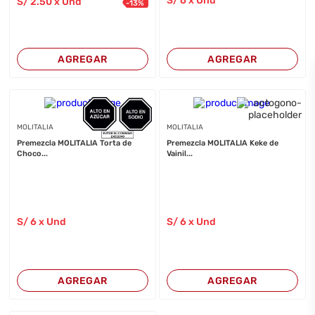
S/
6
x Und
S/
2
.50
x Und
-
13
%
AGREGAR
AGREGAR
MOLITALIA
MOLITALIA
Premezcla MOLITALIA Torta de
Premezcla MOLITALIA Keke de
Choco...
Vainil...
S/
6
x Und
S/
6
x Und
AGREGAR
AGREGAR