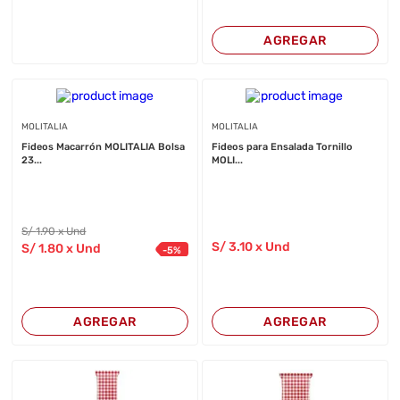
AGREGAR
MOLITALIA
MOLITALIA
Fideos Macarrón MOLITALIA Bolsa
Fideos para Ensalada Tornillo
23...
MOLI...
S/
1
.90
x Und
S/
3
.10
x Und
S/
1
.80
x Und
-
5
%
AGREGAR
AGREGAR