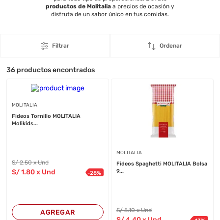
productos de Molitalia
a precios de ocasión y
disfruta de un sabor único en tus comidas.
Filtrar
Ordenar
36
productos encontrados
MOLITALIA
Fideos Tornillo MOLITALIA
Molikids...
MOLITALIA
S/
2
.50
x Und
Fideos Spaghetti MOLITALIA Bolsa
S/
1
.80
x Und
9...
-
28
%
S/
5
.10
x Und
AGREGAR
S/
4
.40
x Und