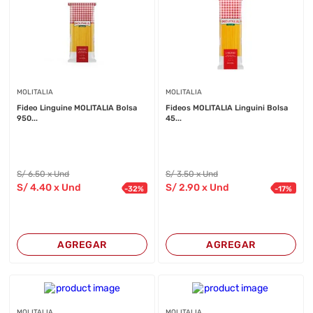
MOLITALIA
MOLITALIA
Fideo Linguine MOLITALIA Bolsa
Fideos MOLITALIA Linguini Bolsa
950...
45...
S/
6
.50
x Und
S/
3
.50
x Und
S/
4
.40
x Und
S/
2
.90
x Und
-
32
%
-
17
%
AGREGAR
AGREGAR
MOLITALIA
MOLITALIA