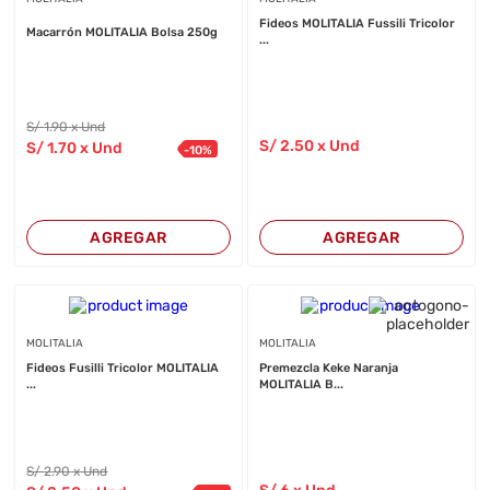
Fideos MOLITALIA Fussili Tricolor
Macarrón MOLITALIA Bolsa 250g
...
S/
1
.90
x Und
S/
2
.50
x Und
S/
1
.70
x Und
-
10
%
AGREGAR
AGREGAR
MOLITALIA
MOLITALIA
Fideos Fusilli Tricolor MOLITALIA
Premezcla Keke Naranja
...
MOLITALIA B...
S/
2
.90
x Und