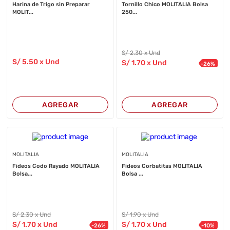
Harina de Trigo sin Preparar
Tornillo Chico MOLITALIA Bolsa
MOLIT...
250...
S/
2
.30
x Und
S/
5
.50
x Und
S/
1
.70
x Und
-
26
%
AGREGAR
AGREGAR
MOLITALIA
MOLITALIA
Fideos Codo Rayado MOLITALIA
Fideos Corbatitas MOLITALIA
Bolsa...
Bolsa ...
S/
2
.30
x Und
S/
1
.90
x Und
S/
1
.70
x Und
S/
1
.70
x Und
-
26
%
-
10
%