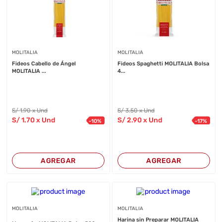
MOLITALIA
MOLITALIA
Fideos Cabello de Ángel
Fideos Spaghetti MOLITALIA Bolsa
MOLITALIA ...
4...
S/
1
.90
x Und
S/
3
.50
x Und
S/
1
.70
x Und
S/
2
.90
x Und
-
10
%
-
17
%
AGREGAR
AGREGAR
MOLITALIA
MOLITALIA
Harina sin Preparar MOLITALIA