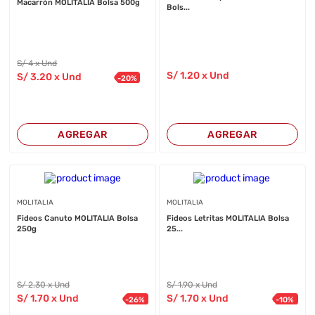
Macarrón MOLITALIA Bolsa 500g
Bols...
S/
4
x Und
S/
1
.20
x Und
S/
3
.20
x Und
-
20
%
AGREGAR
AGREGAR
MOLITALIA
MOLITALIA
Fideos Canuto MOLITALIA Bolsa
Fideos Letritas MOLITALIA Bolsa
250g
25...
S/
2
.30
x Und
S/
1
.90
x Und
S/
1
.70
x Und
S/
1
.70
x Und
-
26
%
-
10
%