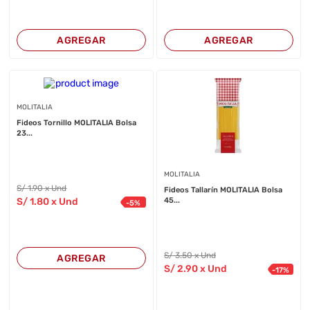
AGREGAR
AGREGAR
MOLITALIA
Fideos Tornillo MOLITALIA Bolsa
23...
MOLITALIA
S/
1
.90
x Und
Fideos Tallarín MOLITALIA Bolsa
S/
1
.80
x Und
45...
-
5
%
S/
3
.50
x Und
AGREGAR
S/
2
.90
x Und
-
17
%